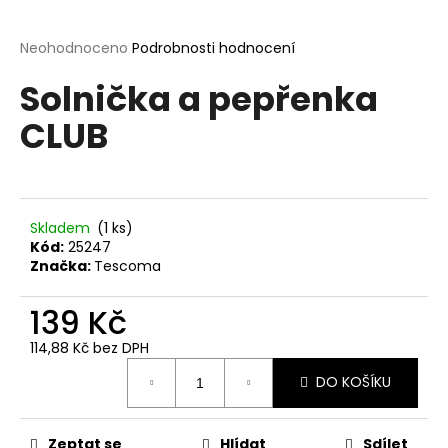
a
j
Průměrné
Neohodnoceno
Podrobnosti hodnocení
hodnocení
í
Solnička a pepřenka
produktu
t
je
CLUB
?
0,0
z
5
hvězdiček.
Skladem
(1 ks)
HLEDAT
Kód:
25247
Značka:
Tescoma
139 Kč
D
o
114,88 Kč bez DPH
p
Měrná
o
DO KOŠÍKU
cena:
r
u
Zeptat se
Hlídat
Sdílet