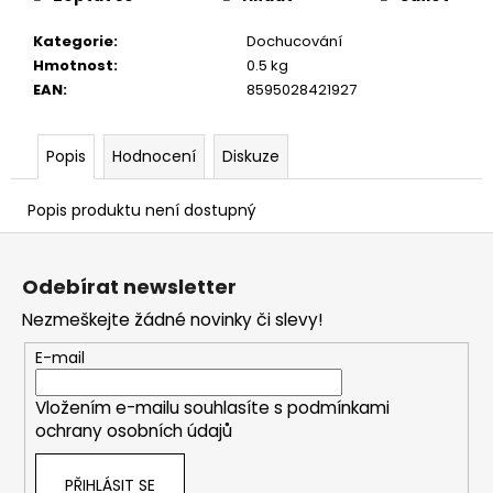
č
u
Kategorie
:
Dochucování
j
Hmotnost
:
0.5 kg
e
EAN
:
8595028421927
m
e
Popis
Hodnocení
Diskuze
Popis produktu není dostupný
Z
á
Odebírat newsletter
p
Nezmeškejte žádné novinky či slevy!
a
t
E-mail
í
Vložením e-mailu souhlasíte s
podmínkami
ochrany osobních údajů
PŘIHLÁSIT SE