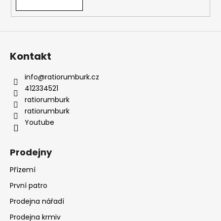
Kontakt
info
@
ratiorumburk.cz
412334521
ratiorumburk
ratiorumburk
Youtube
Prodejny
Přízemí
První patro
Prodejna nářadí
Prodejna krmiv