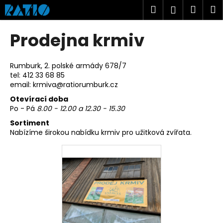
K
Přejít
Hledat
Náku
M
Přihlášen
na
o
obsah
Zpět
Zpět
košík
š
Prodejna krmiv
í
C
k
o
Rumburk, 2. polské armády 678/7
tel: 412 33 68 85
p
email:
krmiva@ratiorumburk.cz
o
Otevírací doba
t
Po - Pá
8.00 - 12.00 a 12.30 - 15.30
ř
Sortiment
e
Nabízíme širokou nabídku krmiv pro užitková zvířata.
b
u
j
e
t
e
n