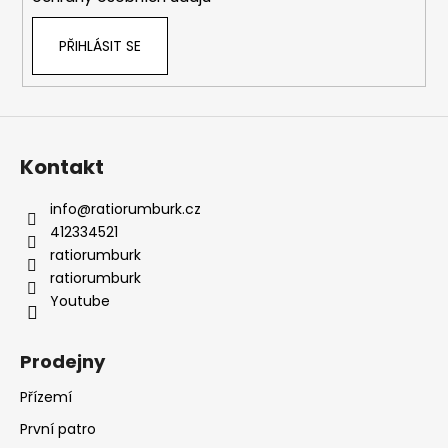
č
u
j
PŘIHLÁSIT SE
e
m
e
Kontakt
info
@
ratiorumburk.cz
412334521
ratiorumburk
ratiorumburk
Youtube
Prodejny
Přízemí
První patro