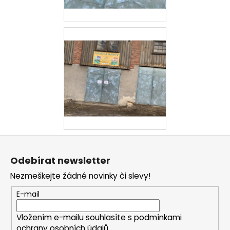
a
j
í
t
?
HLEDAT
Z
á
Odebírat newsletter
D
p
o
Nezmeškejte žádné novinky či slevy!
a
p
t
E-mail
o
í
r
Vložením e-mailu souhlasíte s
podmínkami
u
ochrany osobních údajů