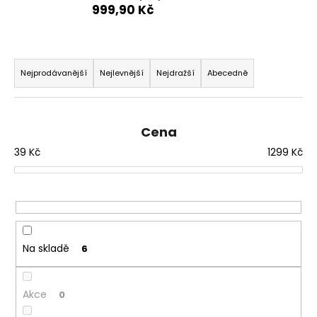
999,90 Kč
a
j
í
Ř
t
a
Nejprodávanější
Nejlevnější
Nejdražší
Abecedně
?
z
e
n
Cena
í
39
Kč
1299
Kč
p
HLEDAT
r
o
d
D
u
o
Na skladě
6
p
k
o
t
r
ů
Akce
0
u