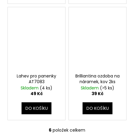
Lahev pro panenky
Brilliantina ozdoba na
AT7083
náramek, kov 2ks
Skladem
(4 ks)
Skladem
(>5 ks)
49 Kč
39 Kč
DO KOŠÍKU
DO KOŠÍKU
6
položek celkem
O