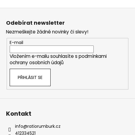
v
Z
l
á
á
Odebírat newsletter
d
p
a
Nezmeškejte žádné novinky či slevy!
a
c
t
E-mail
í
í
p
Vložením e-mailu souhlasíte s
podmínkami
r
ochrany osobních údajů
v
k
PŘIHLÁSIT SE
y
v
ý
p
i
s
Kontakt
u
info
@
ratiorumburk.cz
412334521