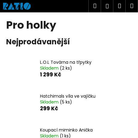
K
Přejít
Hledat
Náku
M
Přihlášen
na
o
obsah
Zpět
Zpět
košík
š
Pro holky
í
C
k
Nejprodávanější
o
p
o
L.O.L Továrna na třpytky
t
Skladem
(2 ks)
ř
1 299 Kč
e
b
u
Hatchimals víla ve vajíčku
Skladem
(5 ks)
j
299 Kč
e
t
e
Koupací miminko Anička
n
Skladem
(1 ks)