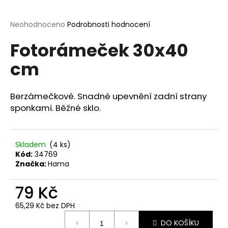
a
j
Průměrné
Neohodnoceno
Podrobnosti hodnocení
hodnocení
í
Fotorámeček 30x40
produktu
t
je
cm
?
0,0
z
5
hvězdiček.
Berzámečkové. Snadné upevnění zadní strany
sponkami. Běžné sklo.
HLEDAT
Skladem
(4 ks)
Kód:
34769
D
Značka:
Hama
o
p
79 Kč
o
r
65,29 Kč bez DPH
Měrná
u
DO KOŠÍKU
cena: