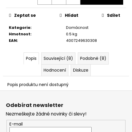
č
u
j
Zeptat se
Hlídat
Sdílet
e
m
Kategorie
:
Domácnost
e
Hmotnost
:
0.5 kg
EAN
:
4007249630308
Popis
Související (8)
Podobné (8)
Hodnocení
Diskuze
Popis produktu není dostupný
Z
á
Odebírat newsletter
p
Nezmeškejte žádné novinky či slevy!
a
t
E-mail