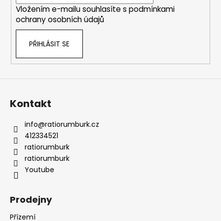
í
Vložením e-mailu souhlasíte s
podmínkami
ochrany osobních údajů
PŘIHLÁSIT SE
Kontakt
info
@
ratiorumburk.cz
412334521
ratiorumburk
ratiorumburk
Youtube
Prodejny
Přízemí