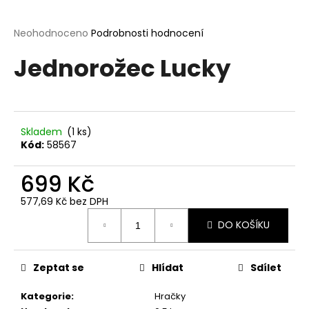
a
j
Průměrné
Neohodnoceno
Podrobnosti hodnocení
hodnocení
í
Jednorožec Lucky
produktu
t
je
?
0,0
z
5
hvězdiček.
Skladem
(1 ks)
Kód:
58567
HLEDAT
699 Kč
577,69 Kč bez DPH
Měrná
D
DO KOŠÍKU
cena:
o
p
o
Zeptat se
Hlídat
Sdílet
r
u
Kategorie
:
Hračky