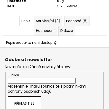
č
Hmotnost
:
0.5 kg
u
EAN
:
8411936714824
j
e
Popis
Související (8)
Podobné (8)
m
e
Hodnocení
Diskuze
Popis produktu není dostupný
Z
á
Odebírat newsletter
p
Nezmeškejte žádné novinky či slevy!
a
t
E-mail
í
Vložením e-mailu souhlasíte s
podmínkami
ochrany osobních údajů
PŘIHLÁSIT SE