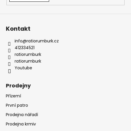
Kontakt
info
@
ratiorumburk.cz
412334521
ratiorumburk
ratiorumburk
Youtube
Prodejny
Přízemí
První patro
Prodejna nářadí
Prodejna krmiv