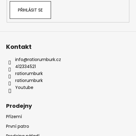
PŘIHLÁSIT SE
Kontakt
info
@
ratiorumburk.cz
412334521
ratiorumburk
ratiorumburk
Youtube
Prodejny
Přízemí
První patro
Prodejna nářadí