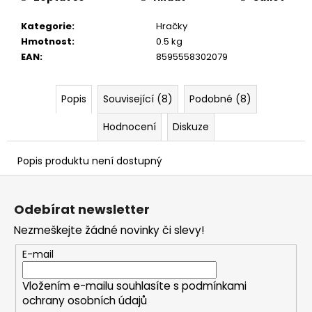
č
u
Kategorie
:
Hračky
j
Hmotnost
:
0.5 kg
e
EAN
:
8595558302079
m
e
Popis
Související (8)
Podobné (8)
Hodnocení
Diskuze
Popis produktu není dostupný
Z
á
Odebírat newsletter
p
Nezmeškejte žádné novinky či slevy!
a
t
E-mail
í
Vložením e-mailu souhlasíte s
podmínkami
ochrany osobních údajů