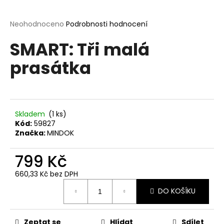
a
j
Průměrné
Neohodnoceno
Podrobnosti hodnocení
hodnocení
í
SMART: Tři malá
produktu
t
je
prasátka
?
0,0
z
5
hvězdiček.
Skladem
(1 ks)
HLEDAT
Kód:
59827
Značka:
MINDOK
799 Kč
D
o
660,33 Kč bez DPH
p
Měrná
o
DO KOŠÍKU
cena:
r
u
Zeptat se
Hlídat
Sdílet