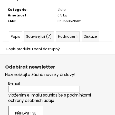
č
u
Kategorie
:
Jídlo
j
Hmotnost
:
0.5 kg
e
EAN
:
8595685215112
m
e
Popis
Související (7)
Hodnocení
Diskuze
Popis produktu není dostupný
Z
á
Odebírat newsletter
p
Nezmeškejte žádné novinky či slevy!
a
t
E-mail
í
Vložením e-mailu souhlasíte s
podmínkami
ochrany osobních údajů
PŘIHLÁSIT SE