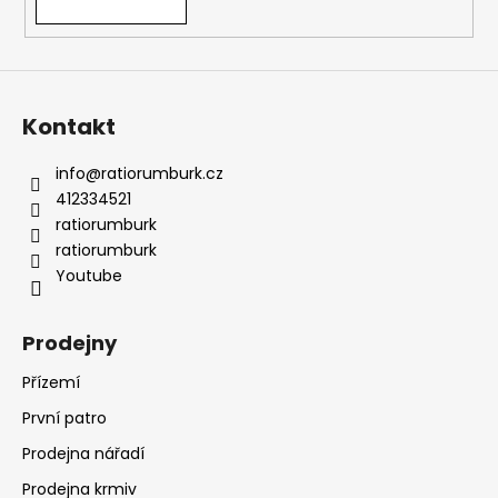
Kontakt
info
@
ratiorumburk.cz
412334521
ratiorumburk
ratiorumburk
Youtube
Prodejny
Přízemí
První patro
Prodejna nářadí
Prodejna krmiv