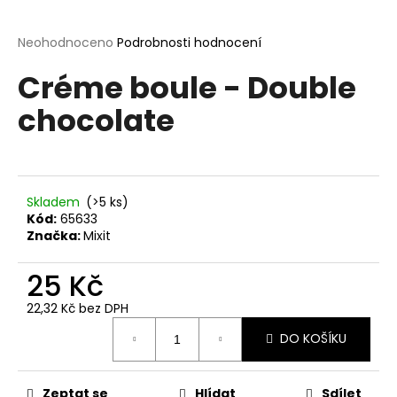
a
j
Průměrné
Neohodnoceno
Podrobnosti hodnocení
hodnocení
í
Créme boule - Double
produktu
t
je
chocolate
?
0,0
z
5
hvězdiček.
Skladem
(>5 ks)
HLEDAT
Kód:
65633
Značka:
Mixit
25 Kč
D
o
22,32 Kč bez DPH
p
Měrná
o
DO KOŠÍKU
cena:
r
u
Zeptat se
Hlídat
Sdílet