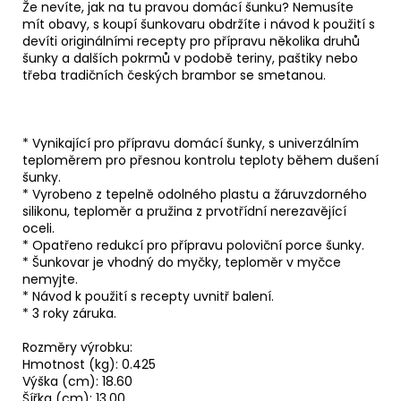
Že nevíte, jak na tu pravou domácí šunku? Nemusíte
mít obavy, s koupí šunkovaru obdržíte i návod k použití s
devíti originálními recepty pro přípravu několika druhů
šunky a dalších pokrmů v podobě teriny, paštiky nebo
třeba tradičních českých brambor se smetanou.
* Vynikající pro přípravu domácí šunky, s univerzálním
teploměrem pro přesnou kontrolu teploty během dušení
šunky.
* Vyrobeno z tepelně odolného plastu a žáruvzdorného
silikonu, teploměr a pružina z prvotřídní nerezavějící
oceli.
* Opatřeno redukcí pro přípravu poloviční porce šunky.
* Šunkovar je vhodný do myčky, teploměr v myčce
nemyjte.
* Návod k použití s recepty uvnitř balení.
* 3 roky záruka.
Rozměry výrobku:
Hmotnost (kg): 0.425
Výška (cm): 18.60
Šířka (cm): 13.00