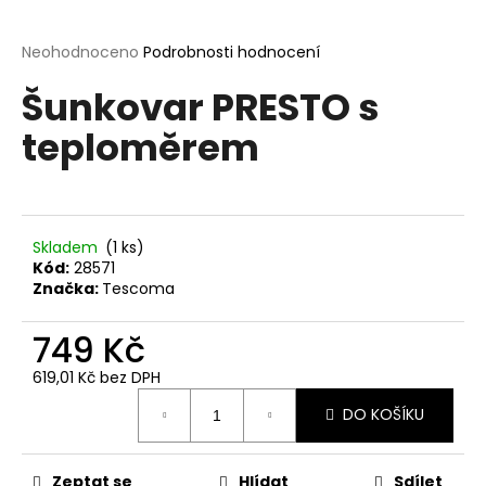
a
j
Průměrné
Neohodnoceno
Podrobnosti hodnocení
hodnocení
í
Šunkovar PRESTO s
produktu
t
je
teploměrem
?
0,0
z
5
hvězdiček.
Skladem
(1 ks)
HLEDAT
Kód:
28571
Značka:
Tescoma
749 Kč
D
o
619,01 Kč bez DPH
p
Měrná
o
DO KOŠÍKU
cena:
r
u
Zeptat se
Hlídat
Sdílet