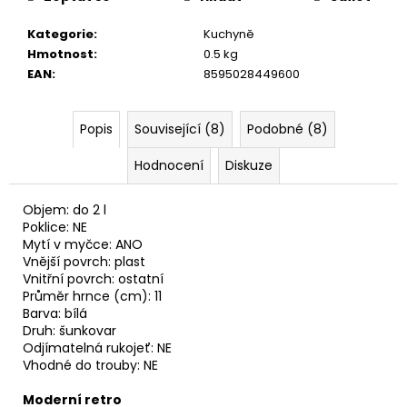
č
u
Kategorie
:
Kuchyně
j
Hmotnost
:
0.5 kg
e
EAN
:
8595028449600
m
e
Popis
Související (8)
Podobné (8)
Hodnocení
Diskuze
Objem: do 2 l
Poklice: NE
Mytí v myčce: ANO
Vnější povrch: plast
Vnitřní povrch: ostatní
Průměr hrnce (cm): 11
Barva: bílá
Druh: šunkovar
Odjímatelná rukojeť: NE
Vhodné do trouby: NE
Moderní retro