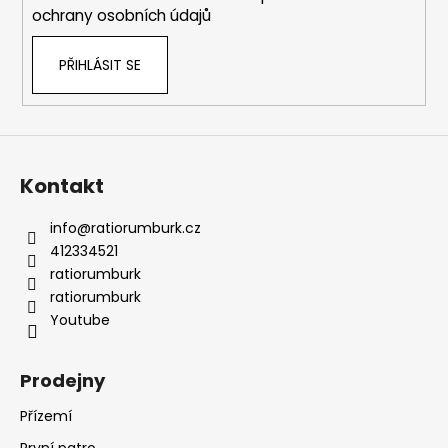
ochrany osobních údajů
PŘIHLÁSIT SE
Kontakt
info
@
ratiorumburk.cz
412334521
ratiorumburk
ratiorumburk
Youtube
Prodejny
Přízemí
První patro