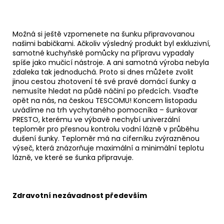
Možná si ještě vzpomenete na šunku připravovanou
našimi babičkami. Ačkoliv výsledný produkt byl exkluzivní,
samotné kuchyňské pomůcky na přípravu vypadaly
spíše jako mučicí nástroje. A ani samotná výroba nebyla
zdaleka tak jednoduchá. Proto si dnes můžete zvolit
jinou cestou zhotovení té své pravé domácí šunky a
nemusíte hledat na půdě náčiní po předcích. Vsaďte
opět na nás, na českou TESCOMU! Koncem listopadu
uvádíme na trh vychytaného pomocníka – šunkovar
PRESTO, kterému ve výbavě nechybí univerzální
teploměr pro přesnou kontrolu vodní lázně v průběhu
dušení šunky. Teploměr má na ciferníku zvýrazněnou
výseč, která znázorňuje maximální a minimální teplotu
lázně, ve které se šunka připravuje.
Zdravotní nezávadnost především