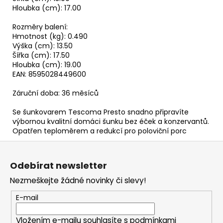
Hloubka (cm): 17.00
Rozměry balení:
Hmotnost (kg): 0.490
Výška (cm): 13.50
Šířka (cm): 17.50
Hloubka (cm): 19.00
EAN: 8595028449600
Záruční doba: 36 měsíců
Se šunkovarem Tescoma Presto snadno připravíte
výbornou kvalitní domáci šunku bez éček a konzervantů.
Opatřen teploměrem a redukcí pro poloviční porc
Z
á
Odebírat newsletter
p
Nezmeškejte žádné novinky či slevy!
a
t
E-mail
í
Vložením e-mailu souhlasíte s
podmínkami