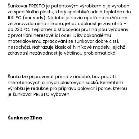
Šunkovar PRESTO je patentovým výrobkem a je vyroben
ze speciálního plastu, který spolehlivě odolá teplotám do
100 °C (var vody). Nádoba je navíc opatřena nožičkami
ze žáruvzdorného silikonu, jehož odolnost je závratná -
do 230 °C. Teploměr a stlačovací pružina jsou vyrobeny
z prvotřídní nerezavějící oceli. Díky dokonalému
materiálovému zpracování se šunkovar dobře čistí,
nezachází. Nahrazuje klasické hliníkové modely, jejichž
zdravotní nezávadnost je většinou problematická.
Šunku lze připravovat přímo v nádobě, bez použití
mikrotenových či jiných plastových sáčků. Benefitem
výrobku je redukce pro přípravu poloviční porce, kterou
je šunkovar PRESTO vybaven.
Šunka ze Zlína