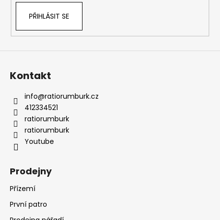
PŘIHLÁSIT SE
Kontakt
info
@
ratiorumburk.cz
412334521
ratiorumburk
ratiorumburk
Youtube
Prodejny
Přízemí
První patro
Prodejna nářadí