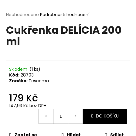
a
j
Průměrné
Neohodnoceno
Podrobnosti hodnocení
hodnocení
í
Cukřenka DELÍCIA 200
produktu
t
je
ml
?
0,0
z
5
hvězdiček.
Skladem
(1 ks)
HLEDAT
Kód:
28703
Značka:
Tescoma
179 Kč
D
o
147,93 Kč bez DPH
p
Měrná
o
DO KOŠÍKU
cena:
r
u
Zeptat se
Hlídat
Sdílet