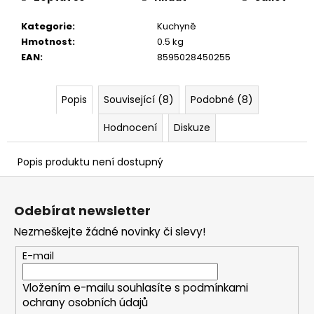
č
u
Kategorie
:
Kuchyně
j
Hmotnost
:
0.5 kg
e
EAN
:
8595028450255
m
e
Popis
Související (8)
Podobné (8)
Hodnocení
Diskuze
Popis produktu není dostupný
Z
á
Odebírat newsletter
p
Nezmeškejte žádné novinky či slevy!
a
t
E-mail
í
Vložením e-mailu souhlasíte s
podmínkami
ochrany osobních údajů