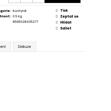
Tisk
gorie
:
Kuchyně
tnost
:
0.5 kg
Zeptat se
8595028425277
Hlídat
Sdílet
ení
Diskuze