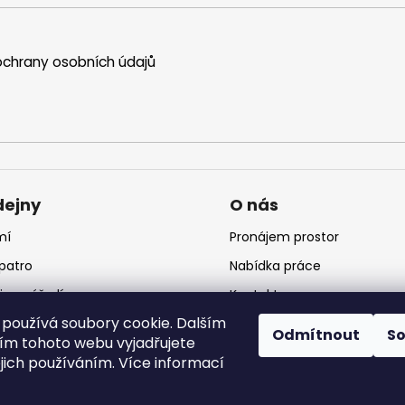
chrany osobních údajů
dejny
O nás
mí
Pronájem prostor
 patro
Nabídka práce
jna nářadí
Kontakt
používá soubory cookie. Dalším
jna krmiv
Logo
Odmítnout
S
m tohoto webu vyjadřujete
ejich používáním. Více informací