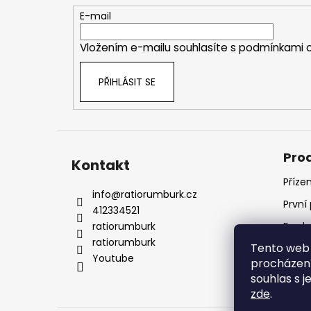
t
E-mail
í
Vložením e-mailu souhlasíte s
podmínkami o
PŘIHLÁSIT SE
Pro
Kontakt
Příze
info
@
ratiorumburk.cz
První
412334521
ratiorumburk
Prode
ratiorumburk
Tento web 
Prode
Youtube
procházení
souhlas s j
zde
.