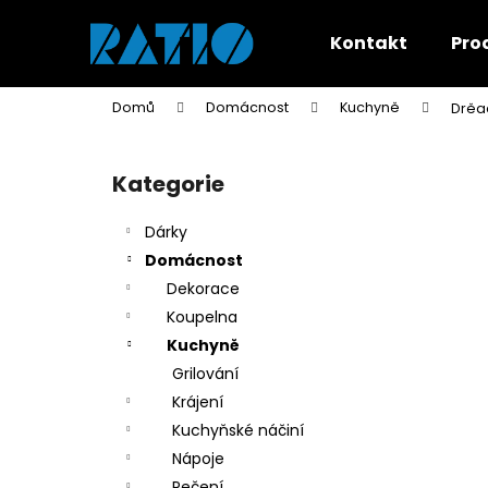
K
Přejít
na
o
Kontakt
Pro
obsah
Zpět
Zpět
š
do
do
í
Domů
Domácnost
Kuchyně
Drěad
k
obchodu
obchodu
P
o
Kategorie
Přeskočit
s
kategorie
t
Dárky
r
Domácnost
a
Dekorace
n
Koupelna
n
Kuchyně
í
Grilování
p
Krájení
a
Kuchyňské náčiní
n
Nápoje
e
Pečení