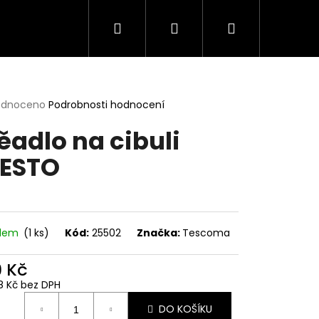
Hledat
Přihlášení
Nákupní
košík
rné
odnoceno
Podrobnosti hodnocení
cení
ěadlo na cibuli
ktu
ESTO
ček.
adem
(1 ks)
Kód:
25502
Značka:
Tescoma
9 Kč
88 Kč bez DPH
ná
DO KOŠÍKU
: