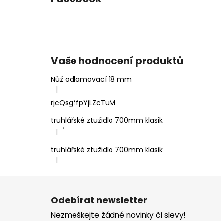
Vaše hodnocení produktů
Nůž odlamovací 18 mm
|
Hodnocení produktu je 4 z 5 hvězdiček.
rjcQsgffpYjLZcTuM
truhlářské ztužidlo 700mm klasik
'
|
Hodnocení produktu je 5 z 5 hvězdiček.
truhlářské ztužidlo 700mm klasik
|
Hodnocení produktu je 5 z 5 hvězdiček.
Z
á
Odebírat newsletter
p
Nezmeškejte žádné novinky či slevy!
a