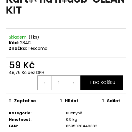
je
a
KIT
0,0
z
j
5
í
hvězdiček.
t
?
Skladem
(1 ks)
Kód:
28412
Značka:
Tescoma
59 Kč
HLEDAT
48,76 Kč bez DPH
Měrná
DO KOŠÍKU
cena:
D
o
Zeptat se
Hlídat
Sdílet
p
o
Kategorie
:
Kuchyně
r
Hmotnost
:
0.5 kg
u
EAN
:
8595028448382