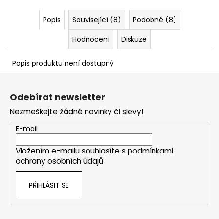
č
u
Popis
Související (8)
Podobné (8)
j
e
Hodnocení
Diskuze
m
e
Popis produktu není dostupný
Z
á
Odebírat newsletter
p
Nezmeškejte žádné novinky či slevy!
a
t
E-mail
í
Vložením e-mailu souhlasíte s
podmínkami
ochrany osobních údajů
PŘIHLÁSIT SE