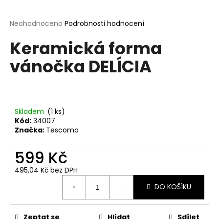
a
j
Průměrné
Neohodnoceno
Podrobnosti hodnocení
hodnocení
í
Keramická forma
produktu
t
je
vánočka DELÍCIA
?
0,0
z
5
hvězdiček.
Skladem
(1 ks)
HLEDAT
Kód:
34007
Značka:
Tescoma
599 Kč
D
o
495,04 Kč bez DPH
p
Měrná
o
DO KOŠÍKU
cena:
r
u
Zeptat se
Hlídat
Sdílet