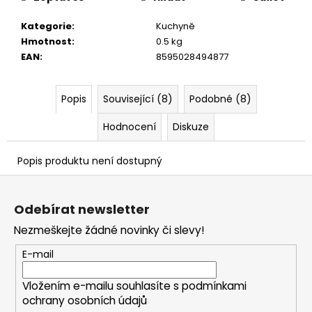
č
u
Kategorie
:
Kuchyně
j
Hmotnost
:
0.5 kg
e
EAN
:
8595028494877
m
e
Popis
Související (8)
Podobné (8)
Hodnocení
Diskuze
Popis produktu není dostupný
Z
á
Odebírat newsletter
p
Nezmeškejte žádné novinky či slevy!
a
t
E-mail
í
Vložením e-mailu souhlasíte s
podmínkami
ochrany osobních údajů