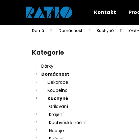
K
Přejít
na
o
Kontakt
Pro
obsah
Zpět
Zpět
š
do
do
í
Domů
Domácnost
Kuchyně
Kokte
k
obchodu
obchodu
P
o
Kategorie
Přeskočit
s
kategorie
t
Dárky
r
Domácnost
a
Dekorace
n
Koupelna
n
Kuchyně
í
Grilování
p
Krájení
a
Kuchyňské náčiní
n
Nápoje
e
Pečení