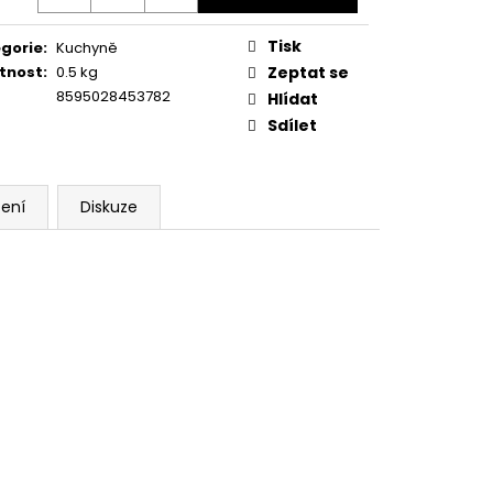
Tisk
gorie
:
Kuchyně
tnost
:
0.5 kg
Zeptat se
8595028453782
Hlídat
Sdílet
ení
Diskuze