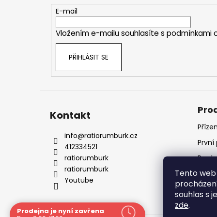
t
E-mail
í
Vložením e-mailu souhlasíte s
podmínkami o
PŘIHLÁSIT SE
Pro
Kontakt
Příze
info
@
ratiorumburk.cz
První
412334521
ratiorumburk
Prode
ratiorumburk
Tento web 
Prode
Youtube
procházení
souhlas s j
zde
.
Prodejna je nyní zavřena