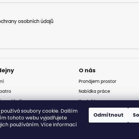
chrany osobních údajů
dejny
O nás
mí
Pronájem prostor
 patro
Nabídka práce
jna nářadí
Kontakt
používá soubory cookie. Dalším
jna krmiv
Logo
Odmítnout
S
m tohoto webu vyjadřujete
ejich používáním. Více informací