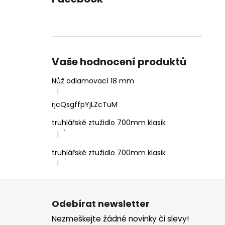
Vaše hodnocení produktů
Nůž odlamovací 18 mm
|
Hodnocení produktu je 4 z 5 hvězdiček.
rjcQsgffpYjLZcTuM
truhlářské ztužidlo 700mm klasik
'
|
Hodnocení produktu je 5 z 5 hvězdiček.
truhlářské ztužidlo 700mm klasik
|
Hodnocení produktu je 5 z 5 hvězdiček.
Z
á
Odebírat newsletter
p
Nezmeškejte žádné novinky či slevy!
a