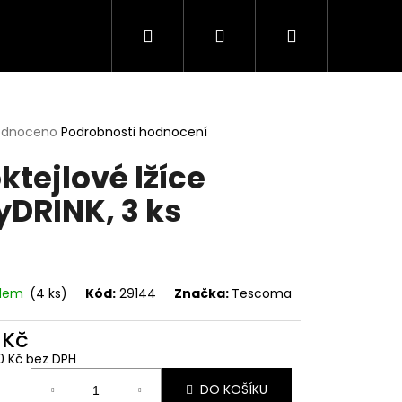
Hledat
Přihlášení
Nákupní
košík
rné
odnoceno
Podrobnosti hodnocení
cení
ktejlové lžíce
ktu
DRINK, 3 ks
ček.
adem
(4 ks)
Kód:
29144
Značka:
Tescoma
 Kč
0 Kč bez DPH
ná
DO KOŠÍKU
: