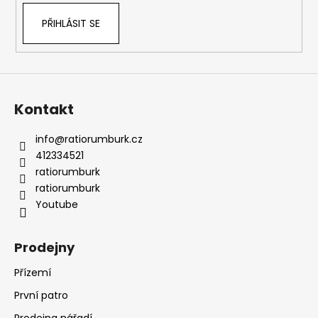
PŘIHLÁSIT SE
Kontakt
info
@
ratiorumburk.cz
412334521
ratiorumburk
ratiorumburk
Youtube
Prodejny
Přízemí
První patro
Prodejna nářadí