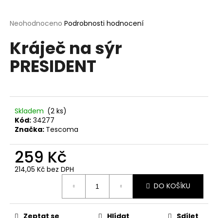
a
j
Průměrné
Neohodnoceno
Podrobnosti hodnocení
hodnocení
í
Kráječ na sýr
produktu
t
je
PRESIDENT
?
0,0
z
5
hvězdiček.
Skladem
(2 ks)
HLEDAT
Kód:
34277
Značka:
Tescoma
259 Kč
D
o
214,05 Kč bez DPH
p
Měrná
o
DO KOŠÍKU
cena:
r
u
Zeptat se
Hlídat
Sdílet