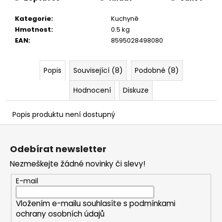
č
u
Kategorie
:
Kuchyně
j
Hmotnost
:
0.5 kg
e
EAN
:
8595028498080
m
e
Popis
Související (8)
Podobné (8)
Hodnocení
Diskuze
Popis produktu není dostupný
Z
á
Odebírat newsletter
p
Nezmeškejte žádné novinky či slevy!
a
t
E-mail
í
Vložením e-mailu souhlasíte s
podmínkami
ochrany osobních údajů