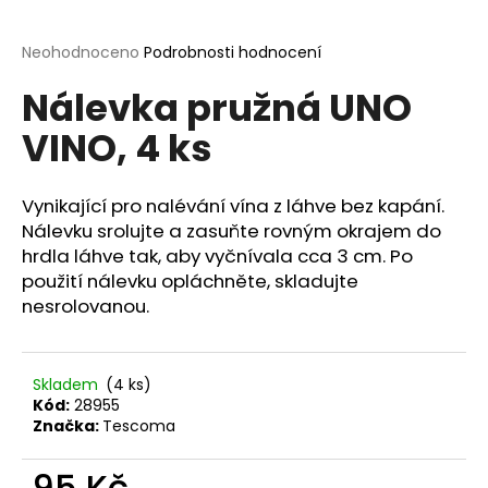
a
j
Průměrné
Neohodnoceno
Podrobnosti hodnocení
hodnocení
í
Nálevka pružná UNO
produktu
t
je
VINO, 4 ks
?
0,0
z
5
hvězdiček.
Vynikající pro nalévání vína z láhve bez kapání.
Nálevku srolujte a zasuňte rovným okrajem do
HLEDAT
hrdla láhve tak, aby vyčnívala cca 3 cm. Po
použití nálevku opláchněte, skladujte
nesrolovanou.
D
o
Skladem
(4 ks)
p
Kód:
28955
o
Značka:
Tescoma
r
u
95 Kč