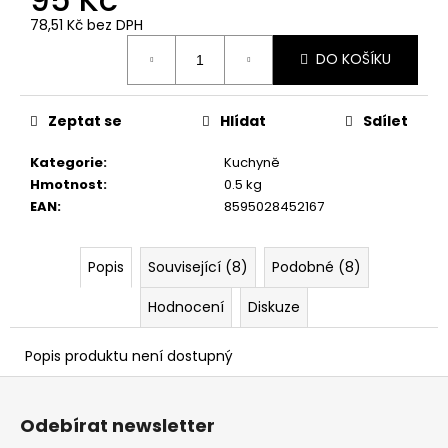
č
u
78,51 Kč bez DPH
Měrná
j
DO KOŠÍKU
cena:
e
m
e
Zeptat se
Hlídat
Sdílet
Kategorie
:
Kuchyně
Hmotnost
:
0.5 kg
EAN
:
8595028452167
Popis
Související (8)
Podobné (8)
Hodnocení
Diskuze
Popis produktu není dostupný
Z
á
Odebírat newsletter
p