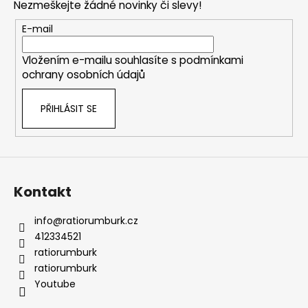
Nezmeškejte žádné novinky či slevy!
a
t
E-mail
í
Vložením e-mailu souhlasíte s
podmínkami
ochrany osobních údajů
PŘIHLÁSIT SE
Kontakt
info
@
ratiorumburk.cz
412334521
ratiorumburk
ratiorumburk
Youtube