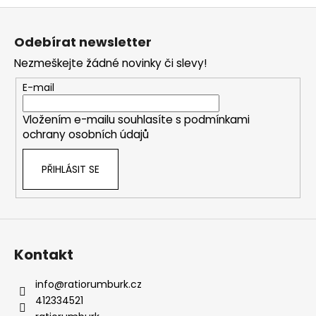
Z
á
Odebírat newsletter
p
Nezmeškejte žádné novinky či slevy!
a
t
E-mail
í
Vložením e-mailu souhlasíte s
podmínkami
ochrany osobních údajů
PŘIHLÁSIT SE
Kontakt
info
@
ratiorumburk.cz
412334521