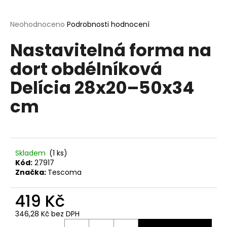
a
j
Průměrné
Neohodnoceno
Podrobnosti hodnocení
hodnocení
í
Nastavitelná forma na
produktu
t
je
dort obdélníková
?
0,0
z
Delícia 28x20–50x34
5
hvězdiček.
cm
HLEDAT
Skladem
(1 ks)
D
Kód:
27917
o
Značka:
Tescoma
p
o
419 Kč
r
346,28 Kč bez DPH
u
Měrná