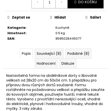
č
DO KOŠÍKU
cena:
u
j
e
Zeptat se
Hlídat
Sdílet
m
e
Kategorie
:
Kuchyně
Hmotnost
:
0.5 kg
EAN
:
8595028445077
Popis
Související (8)
Podobné (8)
Hodnocení
Diskuze
Nastavitelná forma na obdélníkové dorty o libovolné
velikosti od 28x20 cm do 50x34 cm. S přepážkou pro
přípravu dvou různých dortů současně. Formu
roztáhněte na požadovanou velikost a přepážku zasuňte
do kovových objímek, používejte hustší, méně tekuté
těsto. Vyrobeno z prvotřídní nerezavějící oceli, vhodné
do elektrické, plynové i horkovzdušné trouby, vhodné do
myčky. 3 roky záruka.