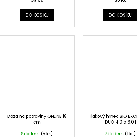
59 Kč
59 Kč
DO KOŠÍKU
DO KOŠÍKU
Dóza na potraviny ONLINE 18
Tlakový hrnec BIO EXC
cm
DUO 4.0 a 6.0 l
Skladem
(5 ks)
Skladem
(1 ks)