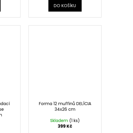
DO KOŠÍKU
ádací
Forma 12 muffinů DELÍCIA
se
34x26 cm
m
Skladem
(1 ks)
399 Kč