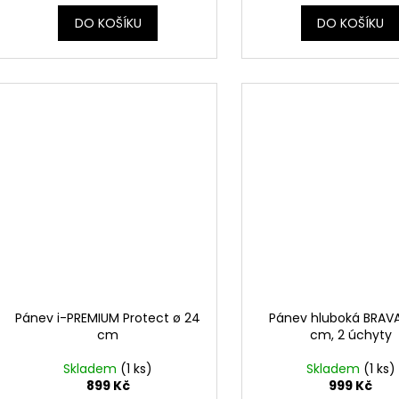
DO KOŠÍKU
DO KOŠÍKU
Pánev i-PREMIUM Protect ø 24
Pánev hluboká BRAVA
cm
cm, 2 úchyty
Skladem
(1 ks)
Skladem
(1 ks)
899 Kč
999 Kč