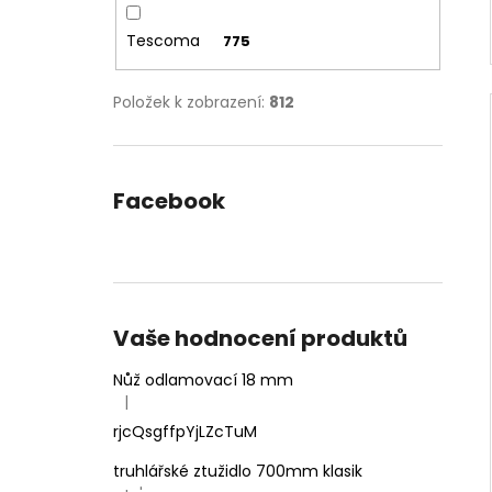
Tescoma
775
Položek k zobrazení:
812
Facebook
Vaše hodnocení produktů
Nůž odlamovací 18 mm
|
Hodnocení produktu je 4 z 5 hvězdiček.
rjcQsgffpYjLZcTuM
truhlářské ztužidlo 700mm klasik