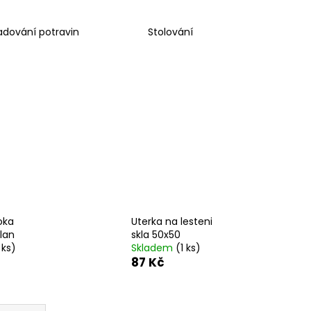
adování potravin
Stolování
oka
Uterka na lesteni
lan
skla 50x50
 ks)
Skladem
(1 ks)
87 Kč