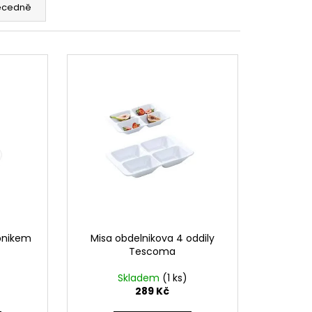
ecedně
obnikem
Misa obdelnikova 4 oddily
Tescoma
Skladem
(1 ks)
289 Kč