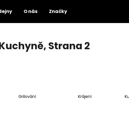
dejny
O nás
Značky
Co potřebujete najít?
Kuchyně
, Strana 2
HLEDAT
Doporučujeme
Grilování
Krájení
K