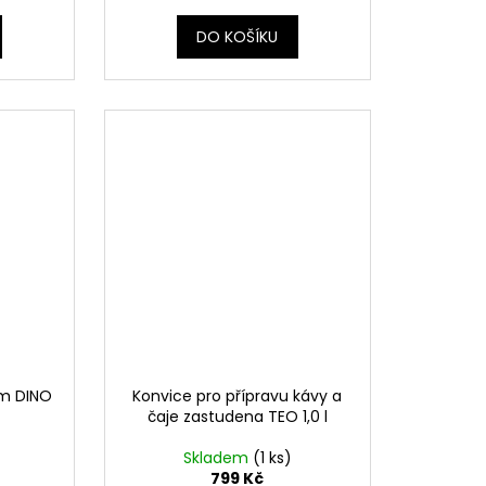
DO KOŠÍKU
em DINO
Konvice pro přípravu kávy a
čaje zastudena TEO 1,0 l
Skladem
(1 ks)
799 Kč