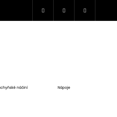
Hledat
Přihlášení
Nákupní
košík
uchyňské náčiní
Nápoje