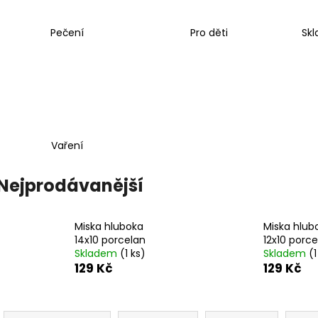
Pečení
Pro děti
Skl
Vaření
Nejprodávanější
Miska hluboka
Miska hlub
14x10 porcelan
12x10 porce
Skladem
(1 ks)
Skladem
(1
129 Kč
129 Kč
Ř