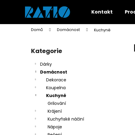
K
Přejít
na
o
Kontakt
Pro
obsah
Zpět
Zpět
š
do
do
í
Domů
Domácnost
Kuchyně
k
obchodu
obchodu
P
o
Kategorie
Přeskočit
s
kategorie
t
Dárky
r
Domácnost
a
Dekorace
n
Koupelna
n
Kuchyně
í
Grilování
p
Krájení
a
Kuchyňské náčiní
n
Nápoje
e
Pečení