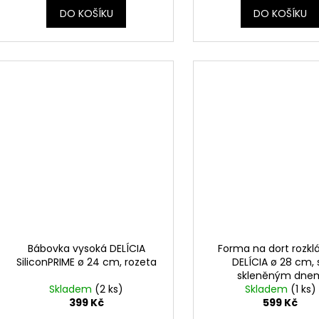
DO KOŠÍKU
DO KOŠÍKU
Bábovka vysoká DELÍCIA
Forma na dort rozkl
SiliconPRIME ø 24 cm, rozeta
DELÍCIA ø 28 cm, 
skleněným dne
Skladem
(2 ks)
Skladem
(1 ks)
399 Kč
599 Kč