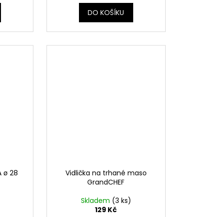
DO KOŠÍKU
 ø 28
Vidlička na trhané maso
GrandCHEF
Skladem
(3 ks)
129 Kč