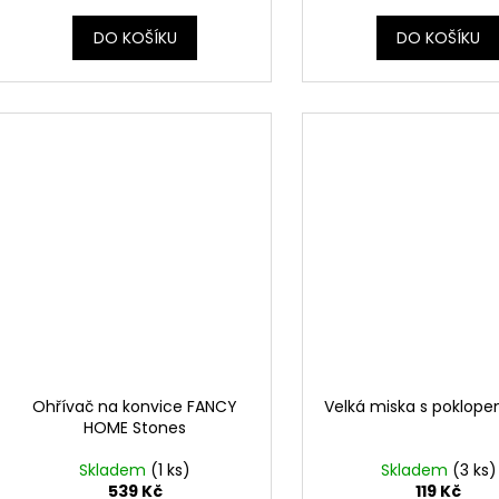
DO KOŠÍKU
DO KOŠÍKU
Ohřívač na konvice FANCY
Velká miska s poklop
HOME Stones
Skladem
(1 ks)
Skladem
(3 ks)
539 Kč
119 Kč