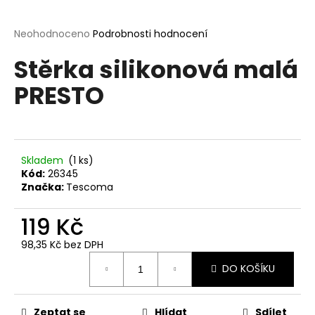
a
j
Průměrné
Neohodnoceno
Podrobnosti hodnocení
hodnocení
í
Stěrka silikonová malá
produktu
t
je
PRESTO
?
0,0
z
5
hvězdiček.
Skladem
(1 ks)
HLEDAT
Kód:
26345
Značka:
Tescoma
119 Kč
D
o
98,35 Kč bez DPH
p
Měrná
o
DO KOŠÍKU
cena:
r
u
Zeptat se
Hlídat
Sdílet