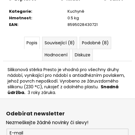
č
u
Kategorie
:
Kuchyně
j
Hmotnost
:
0.5 kg
e
EAN
:
8595028430721
m
e
Popis
Související (8)
Podobné (8)
Hodnocení
Diskuze
Silikonová stěrka Presto je vhodná pro všechny druhy
nádobí, vynikající pro nádobí s antiadhézním povlakem,
jehož povrch nepoškodí. Vyrobeno ze žáruvzdorného
silikonu (230 °C), rukojeť z odolného plastu.
Snadná
údržba.
3 roky záruka.
Z
á
Odebírat newsletter
p
Nezmeškejte žádné novinky či slevy!
a
t
E-mail