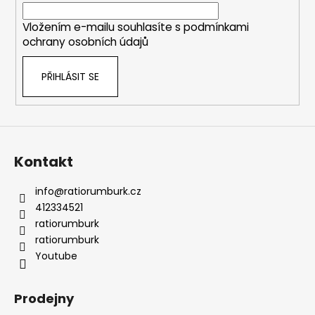
í
Vložením e-mailu souhlasíte s
podmínkami
ochrany osobních údajů
PŘIHLÁSIT SE
Kontakt
info
@
ratiorumburk.cz
412334521
ratiorumburk
ratiorumburk
Youtube
Prodejny