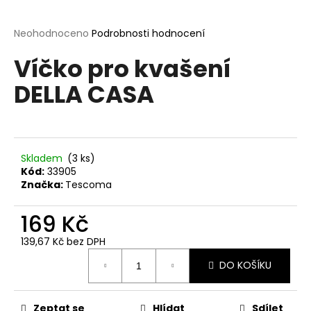
a
j
Průměrné
Neohodnoceno
Podrobnosti hodnocení
hodnocení
í
Víčko pro kvašení
produktu
t
je
DELLA CASA
?
0,0
z
5
hvězdiček.
Skladem
(3 ks)
HLEDAT
Kód:
33905
Značka:
Tescoma
169 Kč
D
o
139,67 Kč bez DPH
p
Měrná
o
DO KOŠÍKU
cena:
r
u
Zeptat se
Hlídat
Sdílet