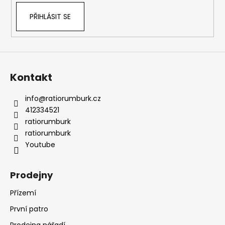
PŘIHLÁSIT SE
Kontakt
info
@
ratiorumburk.cz
412334521
ratiorumburk
ratiorumburk
Youtube
Prodejny
Přízemí
První patro
Prodejna nářadí