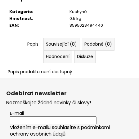
č
u
Kategorie
:
Kuchyně
j
Hmotnost
:
0.5 kg
e
EAN
:
8595028494440
m
e
Popis
Související (8)
Podobné (8)
Hodnocení
Diskuze
Popis produktu není dostupný
Z
á
Odebírat newsletter
p
Nezmeškejte žádné novinky či slevy!
a
t
E-mail
í
Vložením e-mailu souhlasíte s
podmínkami
ochrany osobních údajů