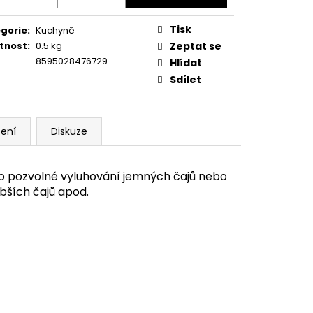
Tisk
gorie
:
Kuchyně
tnost
:
0.5 kg
Zeptat se
8595028476729
Hlídat
Sdílet
ení
Diskuze
 pro pozvolné vyluhování jemných čajů nebo
ubších čajů apod.