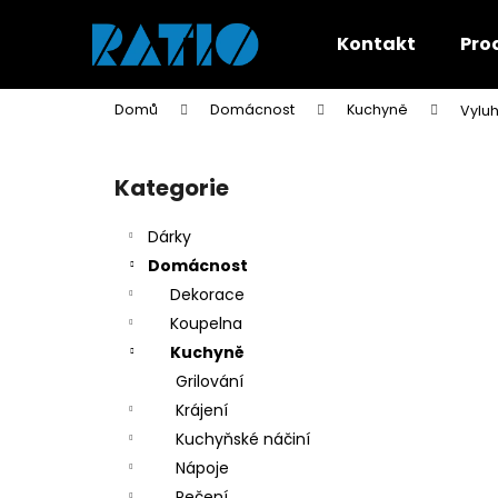
K
Přejít
na
o
Kontakt
Pro
obsah
Zpět
Zpět
š
do
do
í
Domů
Domácnost
Kuchyně
Vylu
k
obchodu
obchodu
P
o
Kategorie
Přeskočit
s
kategorie
t
Dárky
r
Domácnost
a
Dekorace
n
Koupelna
n
Kuchyně
í
Grilování
p
Krájení
a
Kuchyňské náčiní
n
Nápoje
e
Pečení