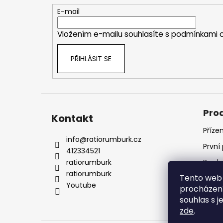
t
E-mail
í
Vložením e-mailu souhlasíte s
podmínkami o
PŘIHLÁSIT SE
Pro
Kontakt
Příze
info
@
ratiorumburk.cz
První
412334521
ratiorumburk
Prode
ratiorumburk
Tento web 
Prode
Youtube
procházení
souhlas s j
zde
.