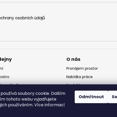
chrany osobních údajů
dejny
O nás
mí
Pronájem prostor
 patro
Nabídka práce
jna nářadí
Kontakt
používá soubory cookie. Dalším
jna krmiv
Logo
Odmítnout
S
m tohoto webu vyjadřujete
ejich používáním. Více informací