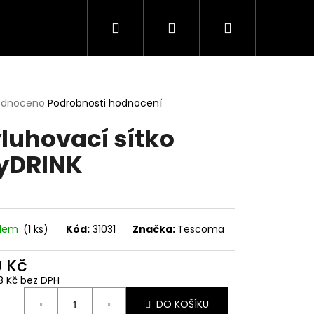
Hledat
Přihlášení
Nákupní
košík
rné
odnoceno
Podrobnosti hodnocení
cení
luhovací sítko
ktu
yDRINK
ček.
adem
(1 ks)
Kód:
31031
Značka:
Tescoma
9 Kč
8 Kč bez DPH
ná
DO KOŠÍKU
: