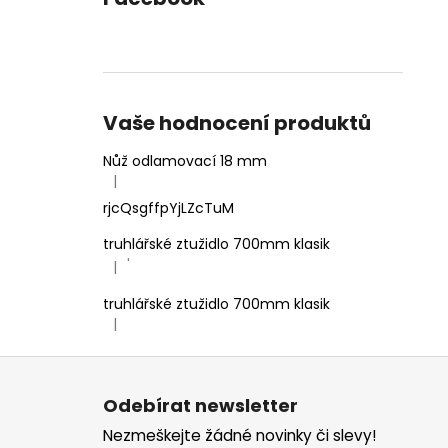
Vaše hodnocení produktů
Nůž odlamovací 18 mm
|
Hodnocení produktu je 4 z 5 hvězdiček.
rjcQsgffpYjLZcTuM
truhlářské ztužidlo 700mm klasik
'
|
Hodnocení produktu je 5 z 5 hvězdiček.
truhlářské ztužidlo 700mm klasik
|
Hodnocení produktu je 5 z 5 hvězdiček.
Z
á
Odebírat newsletter
p
Nezmeškejte žádné novinky či slevy!
a