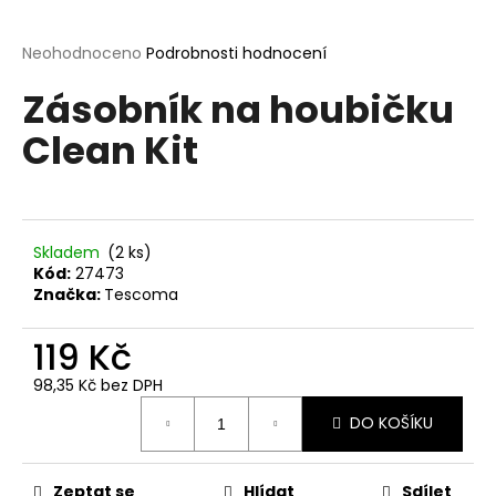
a
j
Průměrné
Neohodnoceno
Podrobnosti hodnocení
hodnocení
í
Zásobník na houbičku
produktu
t
je
Clean Kit
?
0,0
z
5
hvězdiček.
Skladem
(2 ks)
HLEDAT
Kód:
27473
Značka:
Tescoma
119 Kč
D
o
98,35 Kč bez DPH
p
Měrná
o
DO KOŠÍKU
cena:
r
u
Zeptat se
Hlídat
Sdílet