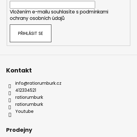
í
Vložením e-mailu souhlasíte s
podmínkami
ochrany osobních údajů
PŘIHLÁSIT SE
Kontakt
info
@
ratiorumburk.cz
412334521
ratiorumburk
ratiorumburk
Youtube
Prodejny