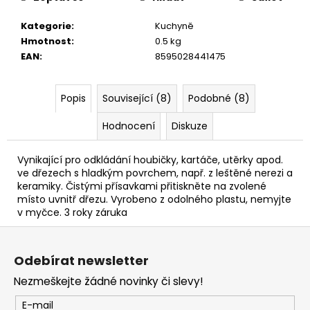
č
u
Kategorie
:
Kuchyně
j
Hmotnost
:
0.5 kg
e
EAN
:
8595028441475
m
e
Popis
Související (8)
Podobné (8)
Hodnocení
Diskuze
Vynikající pro odkládání houbičky, kartáče, utěrky apod.
ve dřezech s hladkým povrchem, např. z leštěné nerezi a
keramiky. Čistými přísavkami přitiskněte na zvolené
místo uvnitř dřezu. Vyrobeno z odolného plastu, nemyjte
v myčce. 3 roky záruka
Z
á
Odebírat newsletter
p
Nezmeškejte žádné novinky či slevy!
a
t
E-mail