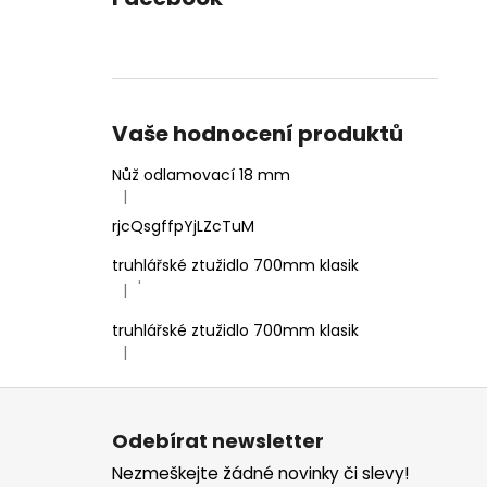
Vaše hodnocení produktů
Nůž odlamovací 18 mm
|
Hodnocení produktu je 4 z 5 hvězdiček.
rjcQsgffpYjLZcTuM
truhlářské ztužidlo 700mm klasik
'
|
Hodnocení produktu je 5 z 5 hvězdiček.
truhlářské ztužidlo 700mm klasik
|
Hodnocení produktu je 5 z 5 hvězdiček.
Z
á
Odebírat newsletter
p
Nezmeškejte žádné novinky či slevy!
a