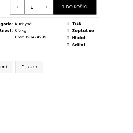
ná
DO KOŠÍKU
:
Tisk
gorie
:
Kuchyně
tnost
:
0.5 kg
Zeptat se
8595028474299
Hlídat
Sdílet
ení
Diskuze