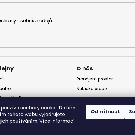
chrany osobních údajů
dejny
O nás
mí
Pronájem prostor
 patro
Nabídka práce
jna nářadí
Kontakt
používá soubory cookie. Dalším
jna krmiv
Logo
Odmítnout
S
m tohoto webu vyjadřujete
ejich používáním. Více informací