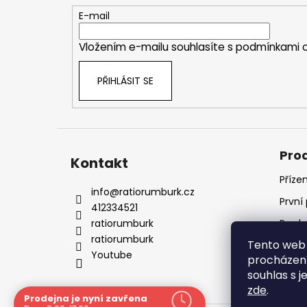
t
E-mail
í
Vložením e-mailu souhlasíte s
podmínkami o
PŘIHLÁSIT SE
Pro
Kontakt
Příze
info
@
ratiorumburk.cz
První
412334521
ratiorumburk
Prode
ratiorumburk
Tento web 
Prode
Youtube
procházení
souhlas s j
zde
.
Prodejna je nyní zavřena