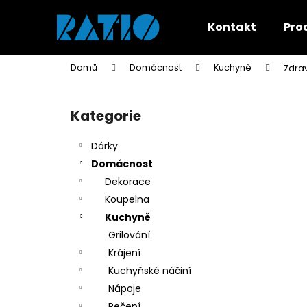
K
Přejít
na
o
Kontakt
Pro
obsah
Zpět
Zpět
š
do
do
í
Domů
Domácnost
Kuchyně
Zdrav
k
obchodu
obchodu
P
o
Kategorie
Přeskočit
s
kategorie
t
Dárky
r
Domácnost
a
Dekorace
n
Koupelna
n
Kuchyně
í
Grilování
p
Krájení
a
Kuchyňské náčiní
n
Nápoje
e
Pečení