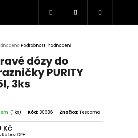
Hledat
Přihlášení
Nákupní
košík
rné
odnoceno
Podrobnosti hodnocení
cení
ravé dózy do
ktu
azničky PURITY
5l, 3ks
ček.
adem
(1 ks)
Kód:
30686
Značka:
Tescoma
9 Kč
14 Kč bez DPH