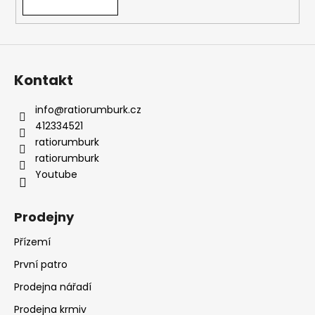
Kontakt
info
@
ratiorumburk.cz
412334521
ratiorumburk
ratiorumburk
Youtube
Prodejny
Přízemí
První patro
Prodejna nářadí
Prodejna krmiv