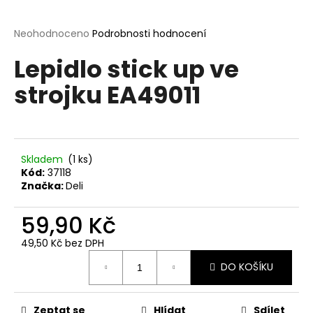
a
j
Průměrné
Neohodnoceno
Podrobnosti hodnocení
hodnocení
í
Lepidlo stick up ve
produktu
t
je
strojku EA49011
?
0,0
z
5
hvězdiček.
Skladem
(1 ks)
HLEDAT
Kód:
37118
Značka:
Deli
59,90 Kč
D
o
49,50 Kč bez DPH
p
Měrná
o
DO KOŠÍKU
cena:
r
u
Zeptat se
Hlídat
Sdílet