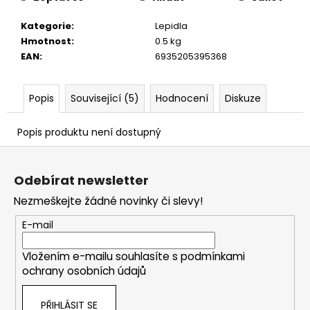
č
u
Kategorie
:
Lepidla
j
Hmotnost
:
0.5 kg
e
EAN
:
6935205395368
m
e
Popis
Související (5)
Hodnocení
Diskuze
Popis produktu není dostupný
Z
á
Odebírat newsletter
p
Nezmeškejte žádné novinky či slevy!
a
t
E-mail
í
Vložením e-mailu souhlasíte s
podmínkami
ochrany osobních údajů
PŘIHLÁSIT SE