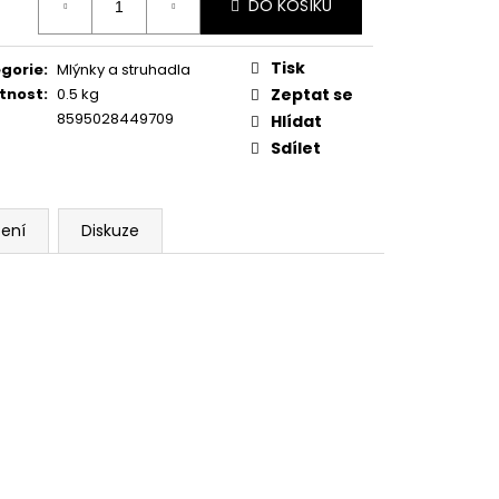
DO KOŠÍKU
:
Tisk
gorie
:
Mlýnky a struhadla
tnost
:
0.5 kg
Zeptat se
8595028449709
Hlídat
Sdílet
ení
Diskuze