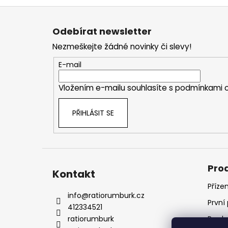
Z
á
Odebírat newsletter
p
Nezmeškejte žádné novinky či slevy!
a
t
E-mail
í
Vložením e-mailu souhlasíte s
podmínkami o
PŘIHLÁSIT SE
Pro
Kontakt
Příze
info
@
ratiorumburk.cz
První
412334521
ratiorumburk
Prode