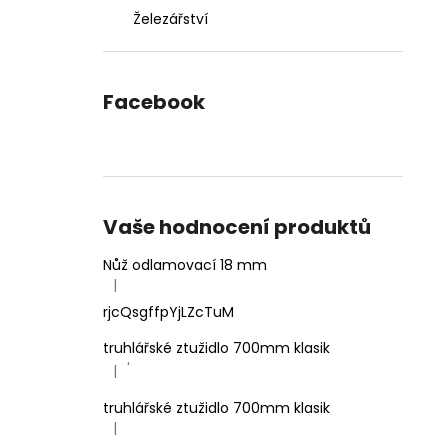
Železářství
Facebook
Vaše hodnocení produktů
Nůž odlamovací 18 mm
|
Hodnocení produktu je 4 z 5 hvězdiček.
rjcQsgffpYjLZcTuM
truhlářské ztužidlo 700mm klasik
'
|
Hodnocení produktu je 5 z 5 hvězdiček.
truhlářské ztužidlo 700mm klasik
|
Hodnocení produktu je 5 z 5 hvězdiček.