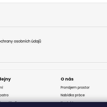
chrany osobních údajů
dejny
O nás
mí
Pronájem prostor
 patro
Nabídka práce
jna nářadí
Kontakt