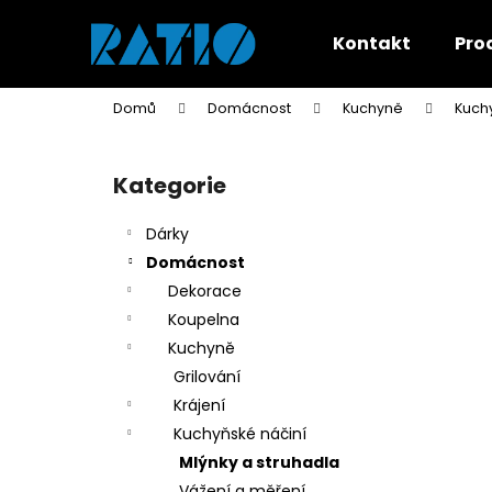
K
Přejít
na
o
Kontakt
Pro
obsah
Zpět
Zpět
š
do
do
í
Domů
Domácnost
Kuchyně
Kuch
k
obchodu
obchodu
P
o
Kategorie
Přeskočit
s
kategorie
t
Dárky
r
Domácnost
a
Dekorace
n
Koupelna
n
Kuchyně
í
Grilování
p
Krájení
a
Kuchyňské náčiní
n
Mlýnky a struhadla
e
Vážení a měření