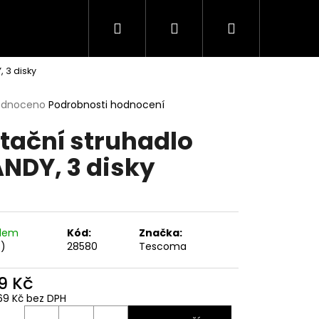
Hledat
Přihlášení
Nákupní
 3 disky
košík
rné
odnoceno
Podrobnosti hodnocení
cení
tační struhadlo
ktu
NDY, 3 disky
ček.
adem
Kód:
Značka:
s)
28580
Tescoma
9 Kč
69 Kč bez DPH
ná