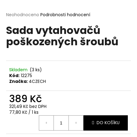
a
j
Průměrné
Neohodnoceno
Podrobnosti hodnocení
hodnocení
í
Sada vytahovačů
produktu
t
je
poškozených šroubů
?
0,0
z
5
hvězdiček.
Skladem
(3 ks)
HLEDAT
Kód:
12275
Značka:
4CZECH
389 Kč
D
o
321,49 Kč bez DPH
p
Měrná
77,80 Kč / 1 ks
o
cena:
DO KOŠÍKU
r
u