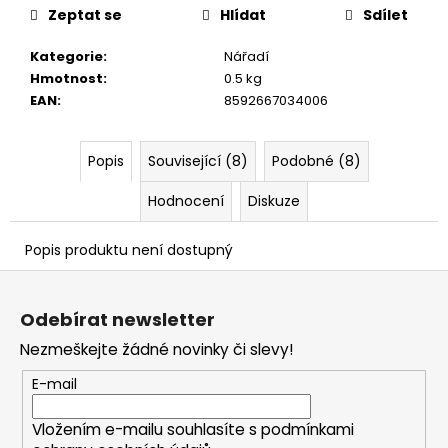
č
Zeptat se
Hlídat
Sdílet
u
j
Kategorie
:
Nářadí
e
Hmotnost
:
0.5 kg
m
EAN
:
8592667034006
e
Popis
Související (8)
Podobné (8)
Hodnocení
Diskuze
Popis produktu není dostupný
Z
á
Odebírat newsletter
p
Nezmeškejte žádné novinky či slevy!
a
t
E-mail
í
Vložením e-mailu souhlasíte s
podmínkami