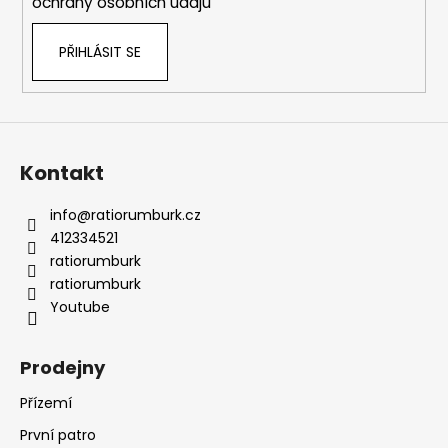
ochrany osobních údajů
PŘIHLÁSIT SE
Kontakt
info
@
ratiorumburk.cz
412334521
ratiorumburk
ratiorumburk
Youtube
Prodejny
Přízemí
První patro