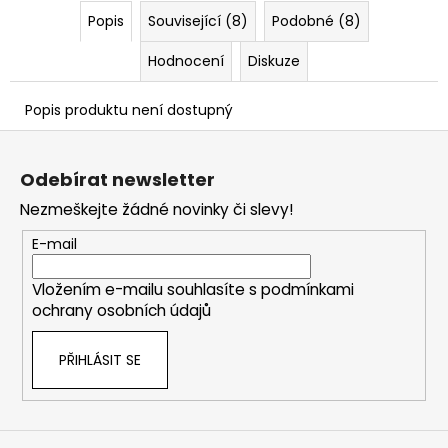
č
Popis
Související (8)
Podobné (8)
u
j
Hodnocení
Diskuze
e
m
e
Popis produktu není dostupný
Z
á
Odebírat newsletter
p
Nezmeškejte žádné novinky či slevy!
a
t
E-mail
í
Vložením e-mailu souhlasíte s
podmínkami
ochrany osobních údajů
PŘIHLÁSIT SE