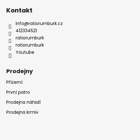
Kontakt
info
@
ratiorumburk.cz
412334521
ratiorumburk
ratiorumburk
Youtube
Prodejny
Přízemí
První patro
Prodejna nářadí
Prodejna krmiv