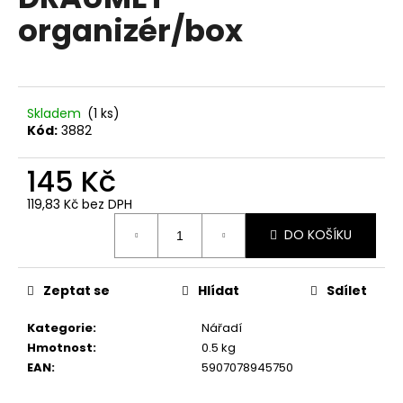
je
a
organizér/box
0,0
z
j
5
í
hvězdiček.
t
?
Skladem
(1 ks)
Kód:
3882
145 Kč
119,83 Kč bez DPH
HLEDAT
Měrná
DO KOŠÍKU
cena:
D
Zeptat se
Hlídat
Sdílet
o
p
Kategorie
:
Nářadí
o
Hmotnost
:
0.5 kg
r
EAN
:
5907078945750
u