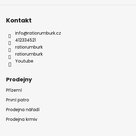
Kontakt
info
@
ratiorumburk.cz
412334521
ratiorumburk
ratiorumburk
Youtube
Prodejny
Přízemí
První patro
Prodejna nářadí
Prodejna krmiv