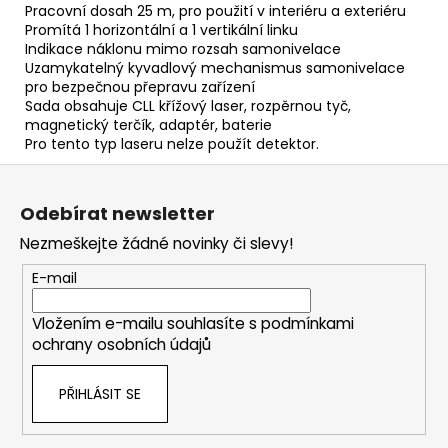
Pracovní dosah 25 m, pro použití v interiéru a exteriéru
Promítá 1 horizontální a 1 vertikální linku
Indikace náklonu mimo rozsah samonivelace
Uzamykatelný kyvadlový mechanismus samonivelace
pro bezpečnou přepravu zařízení
Sada obsahuje CLL křížový laser, rozpěrnou tyč,
magnetický terčík, adaptér, baterie
Pro tento typ laseru nelze použít detektor.
Z
á
Odebírat newsletter
p
Nezmeškejte žádné novinky či slevy!
a
t
E-mail
í
Vložením e-mailu souhlasíte s
podmínkami
ochrany osobních údajů
PŘIHLÁSIT SE