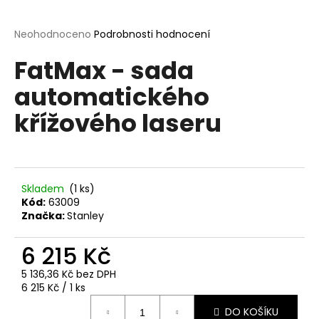
a
j
Průměrné
Neohodnoceno
Podrobnosti hodnocení
hodnocení
í
FatMax - sada
produktu
t
je
automatického
?
0,0
z
křížového laseru
5
hvězdiček.
HLEDAT
Skladem
(1 ks)
Kód:
63009
Značka:
Stanley
D
o
6 215 Kč
p
o
5 136,36 Kč bez DPH
Měrná
r
6 215 Kč / 1 ks
cena:
u
DO KOŠÍKU