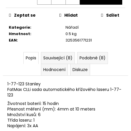
č
u
j
Zeptat se
Hlídat
Sdílet
e
m
Kategorie
:
Nářadí
e
Hmotnost
:
0.5 kg
EAN
:
3253561771231
Popis
Související (8)
Podobné (8)
Hodnocení
Diskuze
1-77-123 Stanley
FatMax CLLi sada automatického křížového laseru 1-77-
123
Životnost baterií: 15 hodin
Přesnost měření (mm): 4mm at 10 meters
Množství kusů: 6
Třída laseru: 1
Napájení: 3x AA