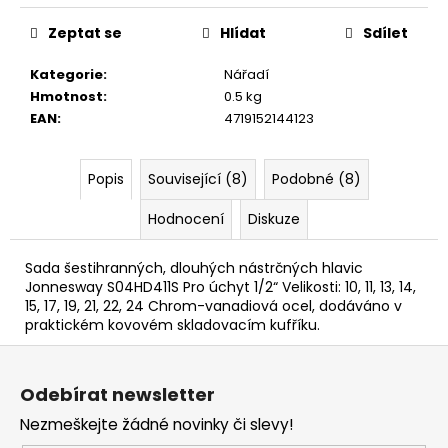
č
u
Zeptat se
Hlídat
Sdílet
j
e
Kategorie
:
Nářadí
m
Hmotnost
:
0.5 kg
e
EAN
:
4719152144123
Popis
Související (8)
Podobné (8)
Hodnocení
Diskuze
Sada šestihranných, dlouhých nástrčných hlavic
Jonnesway S04HD411S Pro úchyt 1/2“ Velikosti: 10, 11, 13, 14,
15, 17, 19, 21, 22, 24 Chrom-vanadiová ocel, dodáváno v
praktickém kovovém skladovacím kufříku.
Z
á
Odebírat newsletter
p
Nezmeškejte žádné novinky či slevy!
a