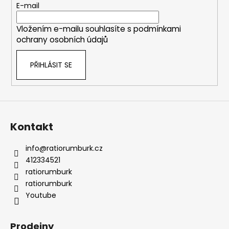
t
E-mail
í
Vložením e-mailu souhlasíte s
podmínkami
ochrany osobních údajů
PŘIHLÁSIT SE
Kontakt
info
@
ratiorumburk.cz
412334521
ratiorumburk
ratiorumburk
Youtube
Prodejny