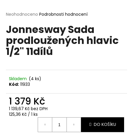
a
j
Průměrné
Neohodnoceno
Podrobnosti hodnocení
hodnocení
í
Jonnesway Sada
produktu
t
je
prodloužených hlavic
?
0,0
z
1/2" 11dílů
5
hvězdiček.
HLEDAT
Skladem
(4 ks)
Kód:
11933
D
1 379 Kč
o
p
1 139,67 Kč bez DPH
o
Měrná
125,36 Kč / 1 ks
cena:
r
DO KOŠÍKU
u