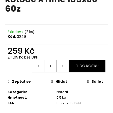
je
a
60z
0,0
z
j
5
í
hvězdiček.
t
?
Skladem
(2 ks)
Kód:
3249
259 Kč
214,05 Kč bez DPH
HLEDAT
Měrná
DO KOŠÍKU
cena:
D
Zeptat se
Hlídat
Sdílet
o
p
Kategorie
:
Nářadí
o
Hmotnost
:
0.5 kg
r
EAN
:
8592021168699
u