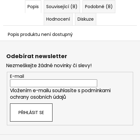
č
Popis
Související (8)
Podobné (8)
u
j
Hodnocení
Diskuze
e
m
e
Popis produktu není dostupný
Z
á
Odebírat newsletter
p
Nezmeškejte žádné novinky či slevy!
a
t
E-mail
í
Vložením e-mailu souhlasíte s
podmínkami
ochrany osobních údajů
PŘIHLÁSIT SE