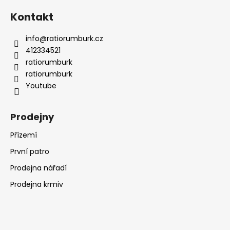
Kontakt
info
@
ratiorumburk.cz
412334521
ratiorumburk
ratiorumburk
Youtube
Prodejny
Přízemí
První patro
Prodejna nářadí
Prodejna krmiv