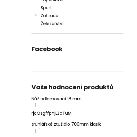
l
Sport
Zahrada
Železářství
Facebook
Vaše hodnocení produktů
Nůž odlamovací 18 mm
|
Hodnocení produktu je 4 z 5 hvězdiček.
rjcQsgffpYjLZcTuM
truhlářské ztužidlo 700mm klasik
'
|
Hodnocení produktu je 5 z 5 hvězdiček.