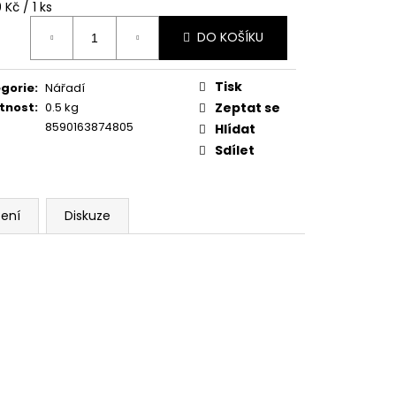
ná
 Kč / 1 ks
:
DO KOŠÍKU
Tisk
gorie
:
Nářadí
tnost
:
0.5 kg
Zeptat se
8590163874805
Hlídat
Sdílet
ení
Diskuze