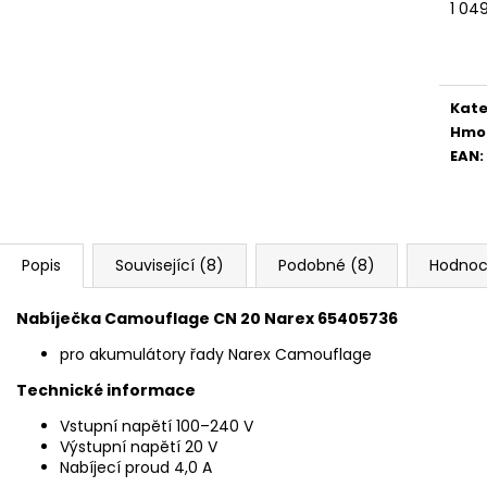
Měr
1 049
cena
Kate
Hmo
EAN
:
Popis
Související (8)
Podobné (8)
Hodnoc
Nabíječka Camouflage CN 20 Narex 65405736
pro akumulátory řady Narex Camouflage
Technické informace
Vstupní napětí 100–240 V
Výstupní napětí 20 V
Nabíjecí proud 4,0 A