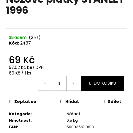
je
a
1996
0,0
z
j
5
í
hvězdiček.
t
?
Skladem
(2 ks)
Kód:
2487
69 Kč
57,02 Kč bez DPH
HLEDAT
Měrná
69 Kč / 1 ks
cena:
DO KOŠÍKU
D
o
Zeptat se
Hlídat
Sdílet
p
o
Kategorie
:
Nářadí
r
Hmotnost
:
0.5 kg
u
EAN
:
5000366119618