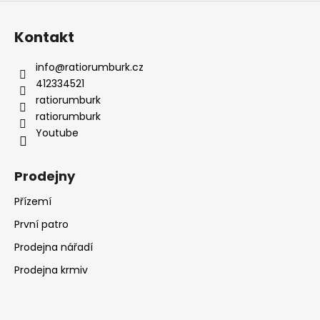
Kontakt
info
@
ratiorumburk.cz
412334521
ratiorumburk
ratiorumburk
Youtube
Prodejny
Přízemí
První patro
Prodejna nářadí
Prodejna krmiv