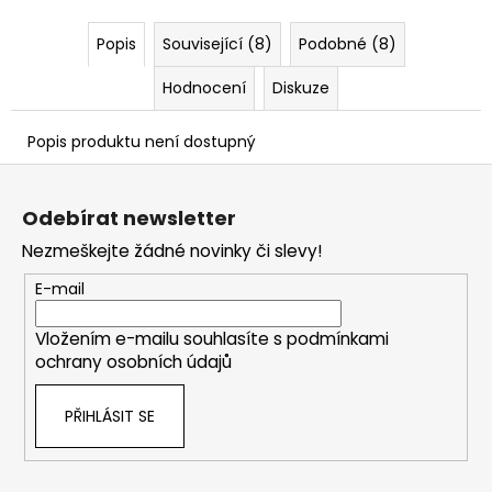
č
u
Popis
Související (8)
Podobné (8)
j
e
Hodnocení
Diskuze
m
e
Popis produktu není dostupný
Z
á
Odebírat newsletter
p
Nezmeškejte žádné novinky či slevy!
a
t
E-mail
í
Vložením e-mailu souhlasíte s
podmínkami
ochrany osobních údajů
PŘIHLÁSIT SE