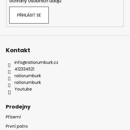
ochrany osobních údajů
PŘIHLÁSIT SE
Kontakt
info
@
ratiorumburk.cz
412334521
ratiorumburk
ratiorumburk
Youtube
Prodejny
Přízemí
První patro