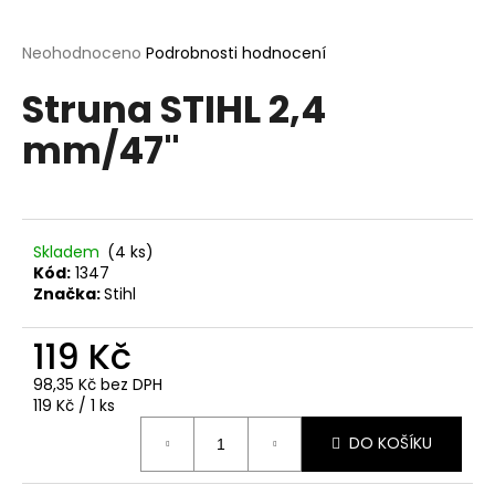
a
j
Průměrné
Neohodnoceno
Podrobnosti hodnocení
hodnocení
í
Struna STIHL 2,4
produktu
t
je
mm/47"
?
0,0
z
5
hvězdiček.
Skladem
(4 ks)
HLEDAT
Kód:
1347
Značka:
Stihl
119 Kč
D
o
98,35 Kč bez DPH
p
Měrná
119 Kč / 1 ks
o
cena:
DO KOŠÍKU
r
u