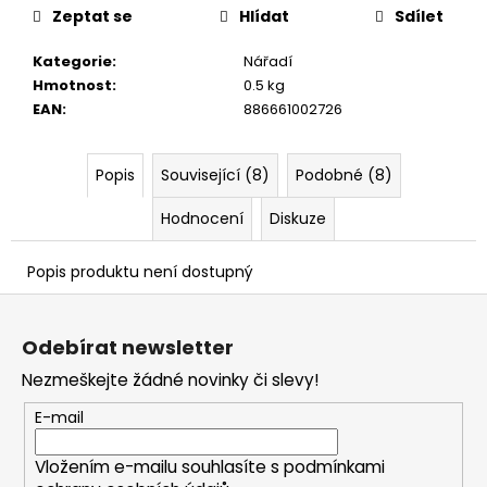
č
Zeptat se
Hlídat
Sdílet
u
j
Kategorie
:
Nářadí
e
Hmotnost
:
0.5 kg
m
EAN
:
886661002726
e
Popis
Související (8)
Podobné (8)
Hodnocení
Diskuze
Popis produktu není dostupný
Z
á
Odebírat newsletter
p
Nezmeškejte žádné novinky či slevy!
a
t
E-mail
í
Vložením e-mailu souhlasíte s
podmínkami