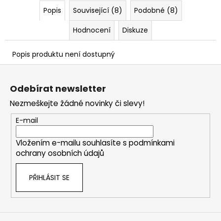
č
Popis
Související (8)
Podobné (8)
u
j
Hodnocení
Diskuze
e
m
e
Popis produktu není dostupný
Z
á
Odebírat newsletter
p
Nezmeškejte žádné novinky či slevy!
a
t
E-mail
í
Vložením e-mailu souhlasíte s
podmínkami
ochrany osobních údajů
PŘIHLÁSIT SE