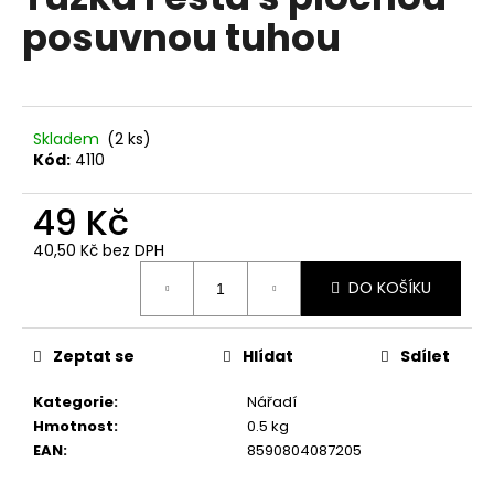
je
a
posuvnou tuhou
0,0
z
j
5
í
hvězdiček.
t
?
Skladem
(2 ks)
Kód:
4110
49 Kč
40,50 Kč bez DPH
HLEDAT
Měrná
DO KOŠÍKU
cena:
D
Zeptat se
Hlídat
Sdílet
o
p
Kategorie
:
Nářadí
o
Hmotnost
:
0.5 kg
r
EAN
:
8590804087205
u