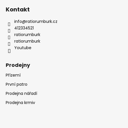
Kontakt
info
@
ratiorumburk.cz
412334521
ratiorumburk
ratiorumburk
Youtube
Prodejny
Přízemí
První patro
Prodejna nářadí
Prodejna krmiv