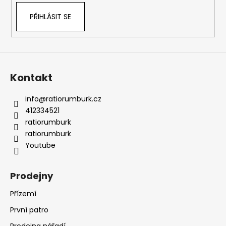
PŘIHLÁSIT SE
Kontakt
info
@
ratiorumburk.cz
412334521
ratiorumburk
ratiorumburk
Youtube
Prodejny
Přízemí
První patro
Prodejna nářadí