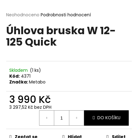
a
j
Průměrné
Neohodnoceno
Podrobnosti hodnocení
hodnocení
í
Úhlova bruska W 12-
produktu
t
je
125 Quick
?
0,0
z
5
hvězdiček.
Skladem
(1 ks)
HLEDAT
Kód:
4371
Značka:
Metabo
3 990 Kč
D
o
3 297,52 Kč bez DPH
p
Měrná
o
DO KOŠÍKU
cena:
r
u
Zeptat se
Hlídat
Sdílet