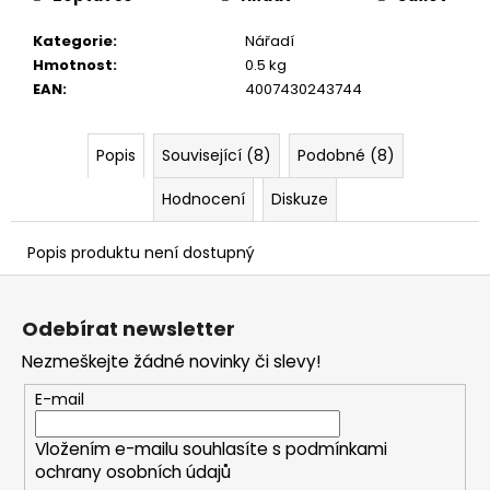
č
u
Kategorie
:
Nářadí
j
Hmotnost
:
0.5 kg
e
EAN
:
4007430243744
m
e
Popis
Související (8)
Podobné (8)
Hodnocení
Diskuze
Popis produktu není dostupný
Z
á
Odebírat newsletter
p
Nezmeškejte žádné novinky či slevy!
a
t
E-mail
í
Vložením e-mailu souhlasíte s
podmínkami
ochrany osobních údajů