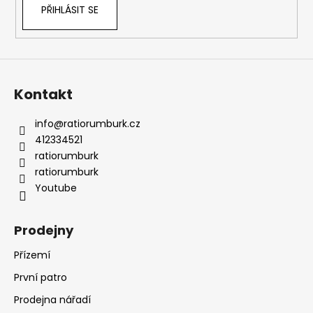
PŘIHLÁSIT SE
Kontakt
info
@
ratiorumburk.cz
412334521
ratiorumburk
ratiorumburk
Youtube
Prodejny
Přízemí
První patro
Prodejna nářadí