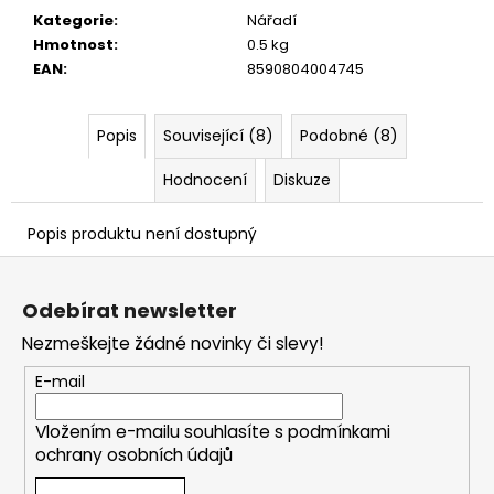
č
Kategorie
:
Nářadí
u
Hmotnost
:
0.5 kg
j
EAN
:
8590804004745
e
m
e
Popis
Související (8)
Podobné (8)
Hodnocení
Diskuze
Popis produktu není dostupný
Z
á
Odebírat newsletter
p
Nezmeškejte žádné novinky či slevy!
a
t
E-mail
í
Vložením e-mailu souhlasíte s
podmínkami
ochrany osobních údajů