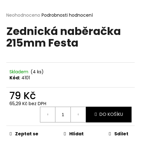
a
j
Průměrné
Neohodnoceno
Podrobnosti hodnocení
hodnocení
í
Zednická naběračka
produktu
t
je
215mm Festa
?
0,0
z
5
hvězdiček.
Skladem
(4 ks)
HLEDAT
Kód:
4101
79 Kč
D
65,29 Kč bez DPH
o
Měrná
p
DO KOŠÍKU
cena:
o
r
Zeptat se
Hlídat
Sdílet
u