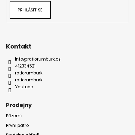
PŘIHLÁSIT SE
Kontakt
info
@
ratiorumburk.cz
412334521
ratiorumburk
ratiorumburk
Youtube
Prodejny
Přízemí
První patro
Prodejna nářadí