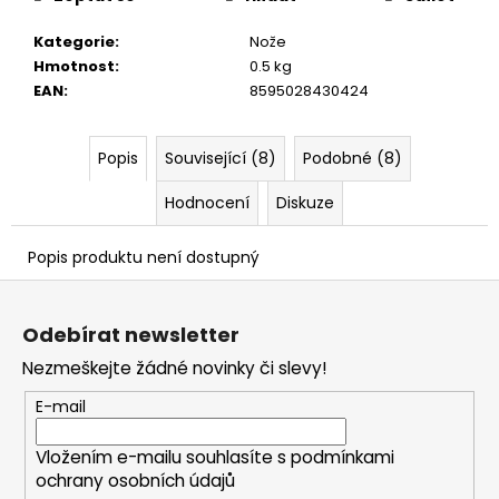
č
u
Kategorie
:
Nože
j
Hmotnost
:
0.5 kg
e
EAN
:
8595028430424
m
e
Popis
Související (8)
Podobné (8)
Hodnocení
Diskuze
Popis produktu není dostupný
Z
á
Odebírat newsletter
p
Nezmeškejte žádné novinky či slevy!
a
t
E-mail
í
Vložením e-mailu souhlasíte s
podmínkami
ochrany osobních údajů