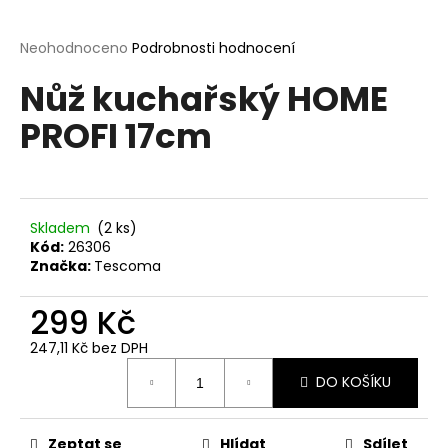
a
j
Průměrné
Neohodnoceno
Podrobnosti hodnocení
hodnocení
í
Nůž kuchařský HOME
produktu
t
je
PROFI 17cm
?
0,0
z
5
hvězdiček.
Skladem
(2 ks)
HLEDAT
Kód:
26306
Značka:
Tescoma
299 Kč
D
o
247,11 Kč bez DPH
p
Měrná
o
DO KOŠÍKU
cena:
r
u
Zeptat se
Hlídat
Sdílet