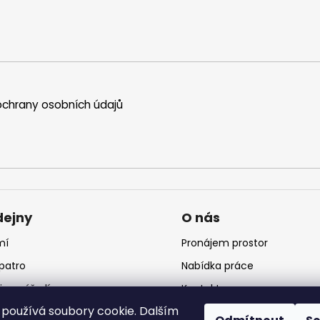
chrany osobních údajů
dejny
O nás
mí
Pronájem prostor
 patro
Nabídka práce
jna nářadí
Kontakt
používá soubory cookie. Dalším
jna krmiv
Logo