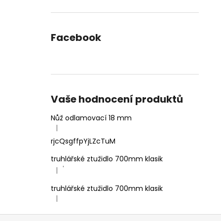
Facebook
Vaše hodnocení produktů
Nůž odlamovací 18 mm
|
Hodnocení produktu je 4 z 5 hvězdiček.
rjcQsgffpYjLZcTuM
truhlářské ztužidlo 700mm klasik
'
|
Hodnocení produktu je 5 z 5 hvězdiček.
truhlářské ztužidlo 700mm klasik
|
Hodnocení produktu je 5 z 5 hvězdiček.
Z