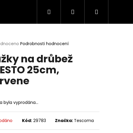
Hledat
Přihlášení
Nákupní
košík
rné
odnoceno
Podrobnosti hodnocení
cení
žky na drůbež
ktu
ESTO 25cm,
rvene
ček.
ka byla vyprodána…
odáno
Kód:
29783
Značka:
Tescoma