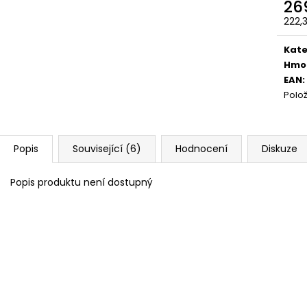
26
222,
Měr
cena
Kate
Hmo
EAN
:
Polo
Popis
Související (6)
Hodnocení
Diskuze
Popis produktu není dostupný