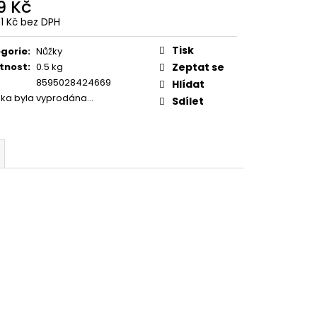
9 Kč
31 Kč bez DPH
ná
:
Tisk
gorie
:
Nůžky
tnost
:
0.5 kg
Zeptat se
8595028424669
Hlídat
žka byla vyprodána…
Sdílet