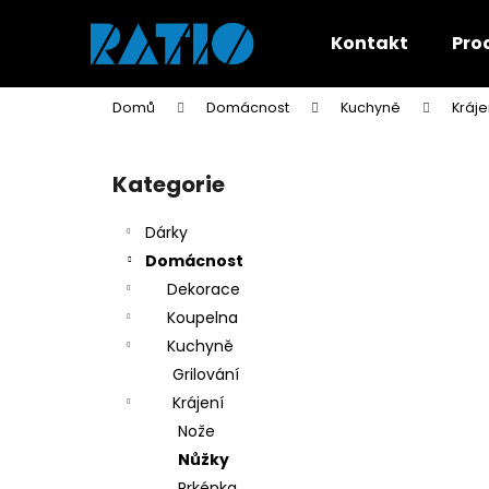
K
Přejít
na
o
Kontakt
Pro
obsah
Zpět
Zpět
š
do
do
í
Domů
Domácnost
Kuchyně
Kráje
k
obchodu
obchodu
P
o
Kategorie
Přeskočit
s
kategorie
t
Dárky
r
Domácnost
a
Dekorace
n
Koupelna
n
Kuchyně
í
Grilování
p
Krájení
a
Nože
n
Nůžky
e
Prkénka