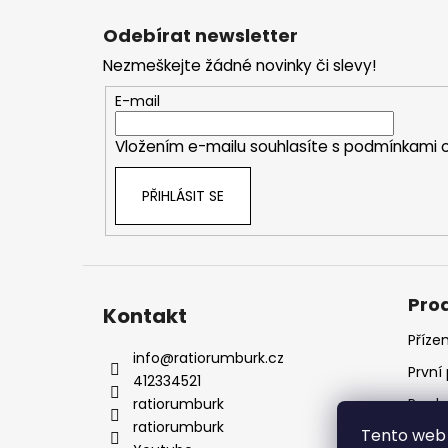
á
Odebírat newsletter
p
Nezmeškejte žádné novinky či slevy!
a
t
E-mail
í
Vložením e-mailu souhlasíte s
podmínkami o
PŘIHLÁSIT SE
Pro
Kontakt
Příze
info
@
ratiorumburk.cz
První
412334521
ratiorumburk
Prode
ratiorumburk
Tento web 
Prode