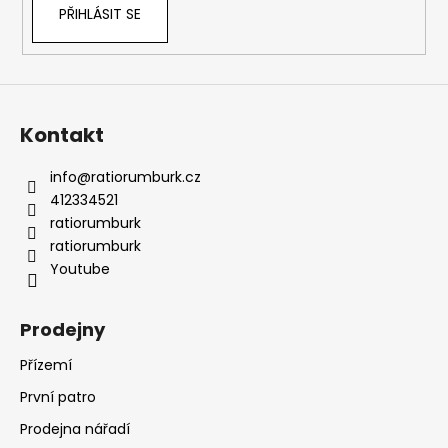
PŘIHLÁSIT SE
Kontakt
info
@
ratiorumburk.cz
412334521
ratiorumburk
ratiorumburk
Youtube
Prodejny
Přízemí
První patro
Prodejna nářadí