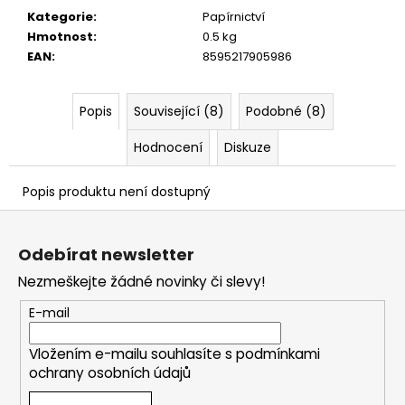
č
Kategorie
:
Papírnictví
u
Hmotnost
:
0.5 kg
j
EAN
:
8595217905986
e
m
e
Popis
Související (8)
Podobné (8)
Hodnocení
Diskuze
Popis produktu není dostupný
Z
á
Odebírat newsletter
p
Nezmeškejte žádné novinky či slevy!
a
t
E-mail
í
Vložením e-mailu souhlasíte s
podmínkami
ochrany osobních údajů