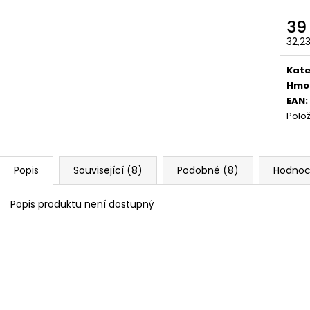
39
32,2
Měr
cena
Kate
Hmo
EAN
:
Polo
Popis
Související (8)
Podobné (8)
Hodnoc
Popis produktu není dostupný