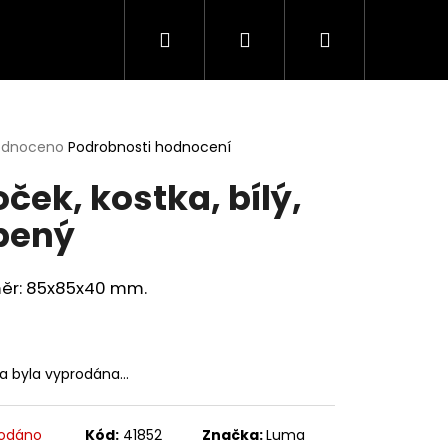
Hledat
Přihlášení
Nákupní
košík
rné
odnoceno
Podrobnosti hodnocení
cení
oček, kostka, bílý,
ktu
pený
ček.
ěr: 85x85x40 mm.
ka byla vyprodána…
odáno
Kód:
41852
Značka:
Luma