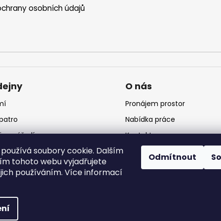
chrany osobních údajů
dejny
O nás
mí
Pronájem prostor
 patro
Nabídka práce
jna nářadí
Kontakt
používá soubory cookie. Dalším
jna krmiv
Logo
Odmítnout
S
m tohoto webu vyjadřujete
ejich používáním. Více informací
 vyhrazena.
ní