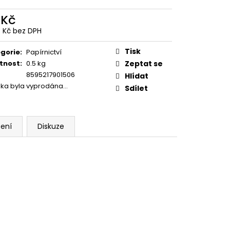
 Kč
3 Kč bez DPH
ná
:
Tisk
gorie
:
Papírnictví
tnost
:
0.5 kg
Zeptat se
8595217901506
Hlídat
žka byla vyprodána…
Sdílet
ení
Diskuze