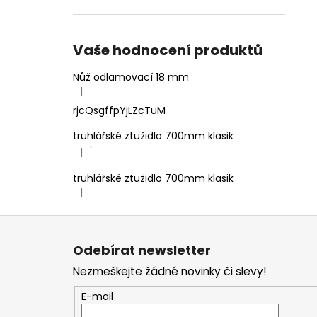
Vaše hodnocení produktů
Nůž odlamovací 18 mm
|
Hodnocení produktu je 4 z 5 hvězdiček.
rjcQsgffpYjLZcTuM
truhlářské ztužidlo 700mm klasik
'
|
Hodnocení produktu je 5 z 5 hvězdiček.
truhlářské ztužidlo 700mm klasik
|
Hodnocení produktu je 5 z 5 hvězdiček.
Z
á
Odebírat newsletter
p
Nezmeškejte žádné novinky či slevy!
a
t
E-mail
í