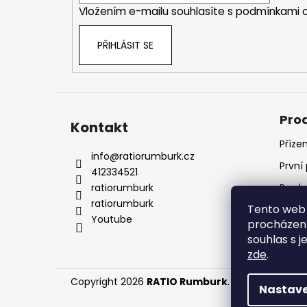
Vložením e-mailu souhlasíte s
podmínkami o
PŘIHLÁSIT SE
Pro
Kontakt
Příze
info
@
ratiorumburk.cz
První
412334521
ratiorumburk
Prode
ratiorumburk
Tento web 
Prode
Youtube
procházení
souhlas s j
zde
.
Copyright 2026
RATIO Rumburk
. Všechna práva
Nastave