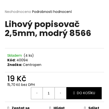
a
j
Průměrné
Neohodnoceno
Podrobnosti hodnocení
hodnocení
í
Lihový popisovač
produktu
t
je
2,5mm, modrý 8566
?
0,0
z
5
hvězdiček.
Skladem
(4 ks)
HLEDAT
Kód:
40094
Značka:
Centropen
19 Kč
D
o
15,70 Kč bez DPH
p
Měrná
o
DO KOŠÍKU
cena:
r
u
Zeptat se
Hlídat
Sdílet