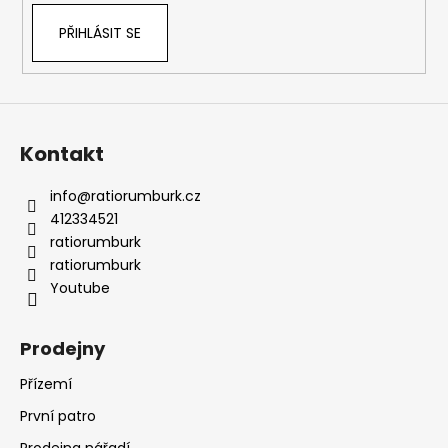
PŘIHLÁSIT SE
Kontakt
info
@
ratiorumburk.cz
412334521
ratiorumburk
ratiorumburk
Youtube
Prodejny
Přízemí
První patro
Prodejna nářadí