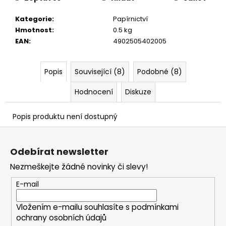
č
u
Kategorie
:
Papírnictví
j
Hmotnost
:
0.5 kg
e
EAN
:
4902505402005
m
e
Popis
Související (8)
Podobné (8)
Hodnocení
Diskuze
Popis produktu není dostupný
Z
á
Odebírat newsletter
p
Nezmeškejte žádné novinky či slevy!
a
t
E-mail
í
Vložením e-mailu souhlasíte s
podmínkami
ochrany osobních údajů