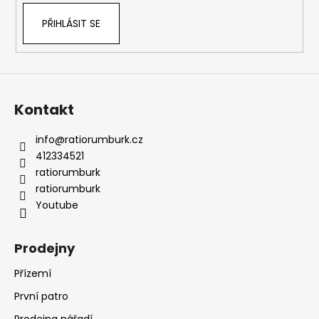
PŘIHLÁSIT SE
Kontakt
info
@
ratiorumburk.cz
412334521
ratiorumburk
ratiorumburk
Youtube
Prodejny
Přízemí
První patro
Prodejna nářadí