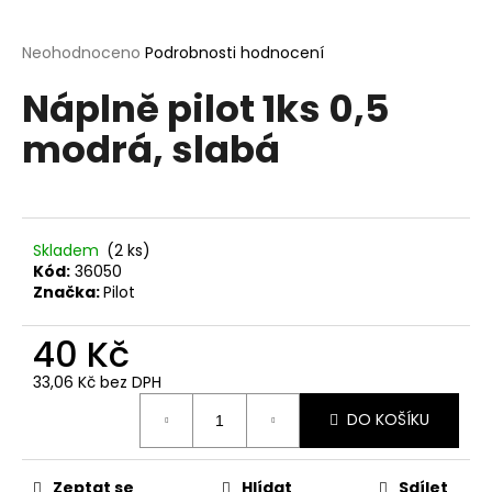
a
j
Průměrné
Neohodnoceno
Podrobnosti hodnocení
hodnocení
í
Náplně pilot 1ks 0,5
produktu
t
je
modrá, slabá
?
0,0
z
5
hvězdiček.
Skladem
(2 ks)
HLEDAT
Kód:
36050
Značka:
Pilot
40 Kč
D
o
33,06 Kč bez DPH
p
Měrná
o
DO KOŠÍKU
cena:
r
u
Zeptat se
Hlídat
Sdílet