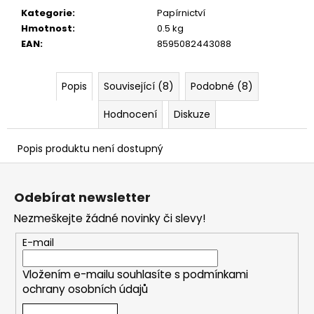
č
Kategorie
:
Papírnictví
u
Hmotnost
:
0.5 kg
j
EAN
:
8595082443088
e
m
e
Popis
Související (8)
Podobné (8)
Hodnocení
Diskuze
Popis produktu není dostupný
Z
á
Odebírat newsletter
p
Nezmeškejte žádné novinky či slevy!
a
t
E-mail
í
Vložením e-mailu souhlasíte s
podmínkami
ochrany osobních údajů