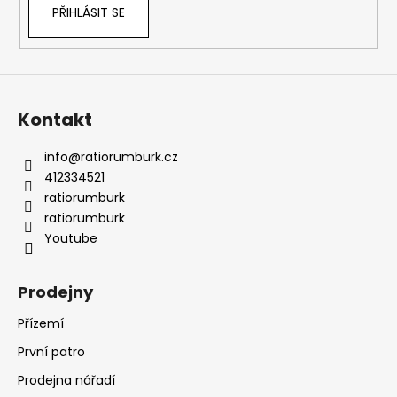
PŘIHLÁSIT SE
Kontakt
info
@
ratiorumburk.cz
412334521
ratiorumburk
ratiorumburk
Youtube
Prodejny
Přízemí
První patro
Prodejna nářadí