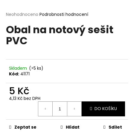
a
j
Průměrné
Neohodnoceno
Podrobnosti hodnocení
hodnocení
í
Obal na notový sešit
produktu
t
je
PVC
?
0,0
z
5
hvězdiček.
Skladem
(>5 ks)
HLEDAT
Kód:
41171
5 Kč
D
4,13 Kč bez DPH
o
Měrná
p
DO KOŠÍKU
cena:
o
r
Zeptat se
Hlídat
Sdílet
u