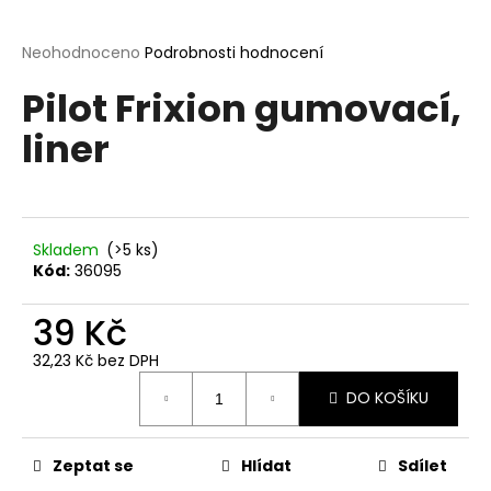
a
j
Průměrné
Neohodnoceno
Podrobnosti hodnocení
hodnocení
í
Pilot Frixion gumovací,
produktu
t
je
liner
?
0,0
z
5
hvězdiček.
Skladem
(>5 ks)
HLEDAT
Kód:
36095
39 Kč
D
32,23 Kč bez DPH
o
Měrná
p
DO KOŠÍKU
cena:
o
r
Zeptat se
Hlídat
Sdílet
u