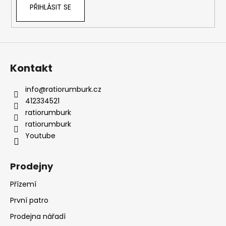
PŘIHLÁSIT SE
Kontakt
info
@
ratiorumburk.cz
412334521
ratiorumburk
ratiorumburk
Youtube
Prodejny
Přízemí
První patro
Prodejna nářadí