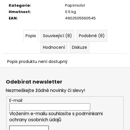
č
Kategorie
:
Papírnictví
u
Hmotnost
:
0.5 kg
j
EAN
:
4902505560545
e
m
e
Popis
Související (8)
Podobné (8)
Hodnocení
Diskuze
Popis produktu není dostupný
Z
á
Odebírat newsletter
p
Nezmeškejte žádné novinky či slevy!
a
t
E-mail
í
Vložením e-mailu souhlasíte s
podmínkami
ochrany osobních údajů