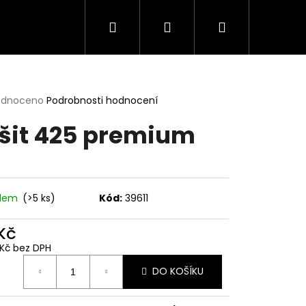
Hledat
Přihlášení
Nákupní
košík
rné
odnoceno
Podrobnosti hodnocení
cení
šit 425 premium
ktu
ček.
adem
(>5 ks)
Kód:
39611
 Kč
 Kč bez DPH
ná
DO KOŠÍKU
: