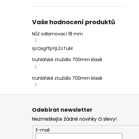
Vaše hodnocení produktů
Nůž odlamovací 18 mm
|
Hodnocení produktu je 4 z 5 hvězdiček.
rjcQsgffpYjLZcTuM
truhlářské ztužidlo 700mm klasik
'
|
Hodnocení produktu je 5 z 5 hvězdiček.
truhlářské ztužidlo 700mm klasik
|
Hodnocení produktu je 5 z 5 hvězdiček.
Z
á
Odebírat newsletter
p
Nezmeškejte žádné novinky či slevy!
a
t
E-mail
í