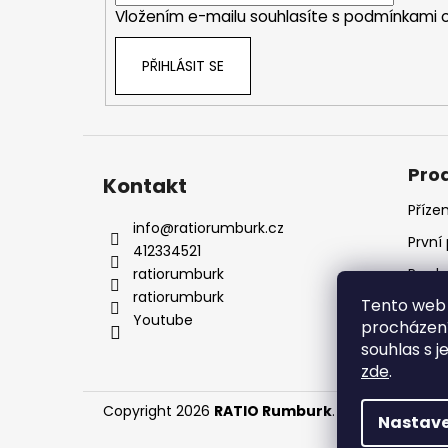
Vložením e-mailu souhlasíte s
podmínkami o
PŘIHLÁSIT SE
Pro
Kontakt
Příze
info
@
ratiorumburk.cz
První
412334521
ratiorumburk
Prode
ratiorumburk
Tento web 
Prode
Youtube
procházení
souhlas s j
zde
.
Copyright 2026
RATIO Rumburk
. Všechna práva
Nastave