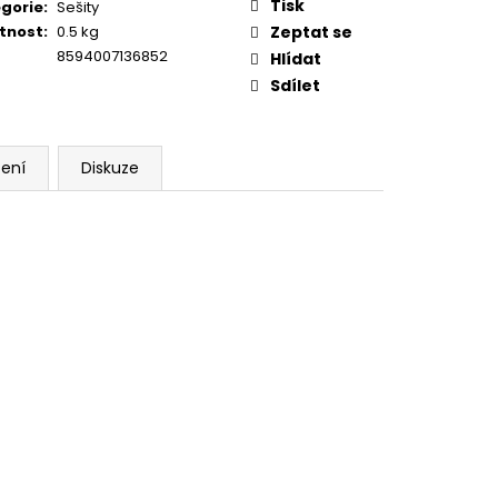
Tisk
gorie
:
Sešity
tnost
:
0.5 kg
Zeptat se
8594007136852
Hlídat
Sdílet
ení
Diskuze