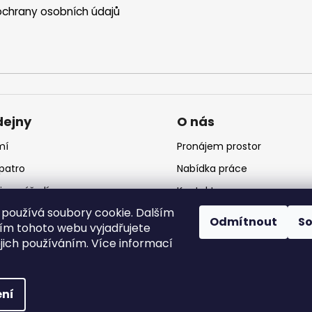
chrany osobních údajů
dejny
O nás
mí
Pronájem prostor
 patro
Nabídka práce
jna nářadí
Kontakt
používá soubory cookie. Dalším
jna krmiv
Logo
Odmítnout
S
m tohoto webu vyjadřujete
ejich používáním. Více informací
 vyhrazena.
ní