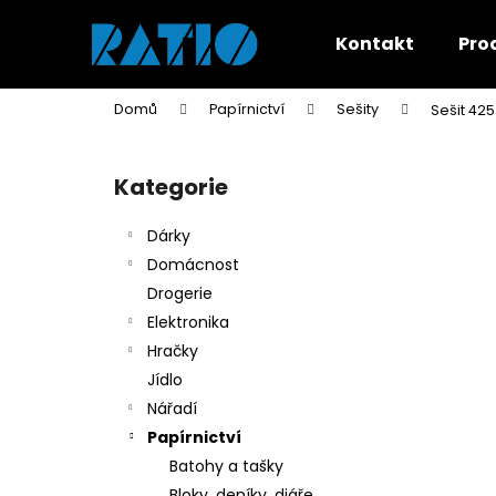
K
Přejít
na
o
Kontakt
Pro
obsah
Zpět
Zpět
š
do
do
í
Domů
Papírnictví
Sešity
Sešit 42
k
obchodu
obchodu
P
o
Kategorie
Přeskočit
s
kategorie
t
Dárky
r
Domácnost
a
Drogerie
n
Elektronika
n
Hračky
í
Jídlo
p
Nářadí
a
Papírnictví
n
Batohy a tašky
e
Bloky, deníky, diáře