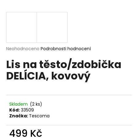
a
j
í
t
?
Průměrné
Neohodnoceno
Podrobnosti hodnocení
hodnocení
Lis na těsto/zdobička
produktu
je
HLEDAT
DELÍCIA, kovový
0,0
z
5
hvězdiček.
D
o
Skladem
(2 ks)
Kód:
33509
p
Značka:
Tescoma
o
r
499 Kč
u