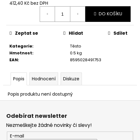
č
412,40 Kč bez DPH
u
Měrná
j
DO KOŠÍKU
cena:
e
m
Zeptat se
Hlídat
Sdílet
e
Kategorie
:
Těsto
Hmotnost
:
0.5 kg
EAN
:
8595028491753
Popis
Hodnocení
Diskuze
Popis produktu není dostupný
Z
á
Odebírat newsletter
p
Nezmeškejte žádné novinky či slevy!
a
t
E-mail