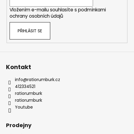
í
Vložením e-mailu souhlasíte s
podmínkami
ochrany osobních údajů
PŘIHLÁSIT SE
Kontakt
info
@
ratiorumburk.cz
412334521
ratiorumburk
ratiorumburk
Youtube
Prodejny