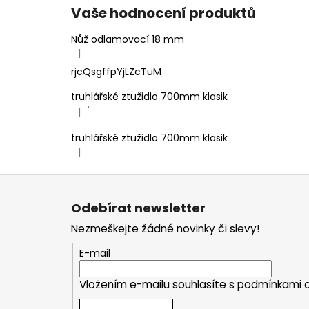
Vaše hodnocení produktů
Nůž odlamovací 18 mm
|
Hodnocení produktu je 4 z 5 hvězdiček.
rjcQsgffpYjLZcTuM
truhlářské ztužidlo 700mm klasik
'
|
Hodnocení produktu je 5 z 5 hvězdiček.
truhlářské ztužidlo 700mm klasik
|
Hodnocení produktu je 5 z 5 hvězdiček.
Z
á
Odebírat newsletter
p
Nezmeškejte žádné novinky či slevy!
a
t
E-mail
í
Vložením e-mailu souhlasíte s
podmínkami o