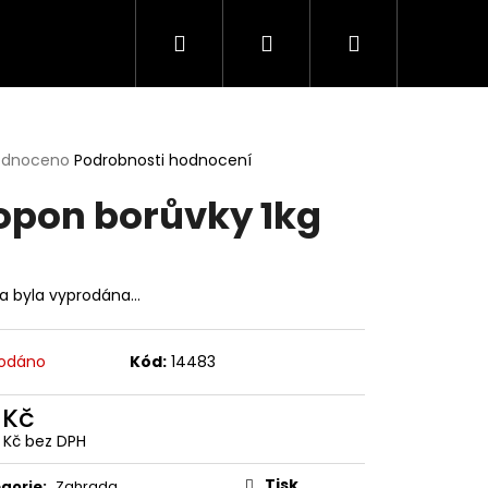
Hledat
Přihlášení
Nákupní
košík
rné
odnoceno
Podrobnosti hodnocení
cení
opon borůvky 1kg
ktu
ka byla vyprodána…
ček.
odáno
Kód:
14483
 Kč
2 Kč bez DPH
ná
:
Tisk
gorie
:
Zahrada