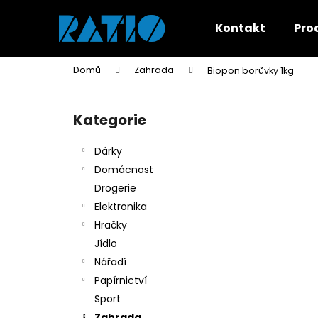
K
Přejít
na
o
Kontakt
Pro
obsah
Zpět
Zpět
š
do
do
í
Domů
Zahrada
Biopon borůvky 1kg
k
obchodu
obchodu
P
o
Kategorie
Přeskočit
s
kategorie
t
Dárky
r
Domácnost
a
Drogerie
n
Elektronika
n
Hračky
í
Jídlo
p
Nářadí
a
Papírnictví
n
Sport
e
Zahrada