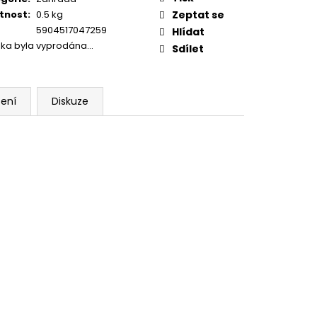
tnost
:
0.5 kg
Zeptat se
5904517047259
Hlídat
žka byla vyprodána…
Sdílet
ení
Diskuze