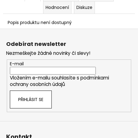
č
u
Hodnocení
Diskuze
j
e
Popis produktu není dostupný
m
Z
e
á
Odebírat newsletter
p
Nezmeškejte žádné novinky či slevy!
a
t
E-mail
í
Vložením e-mailu souhlasíte s
podmínkami
ochrany osobních údajů
PŘIHLÁSIT SE
Kontakt