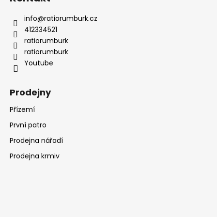
info
@
ratiorumburk.cz
412334521
ratiorumburk
ratiorumburk
Youtube
Prodejny
Přízemí
První patro
Prodejna nářadí
Prodejna krmiv