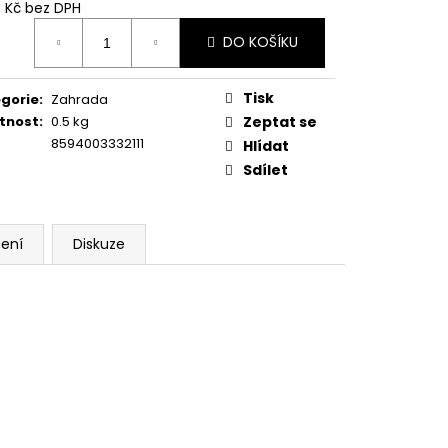
3 Kč bez DPH
ná
DO KOŠÍKU
:
Tisk
gorie
:
Zahrada
tnost
:
0.5 kg
Zeptat se
8594003332111
Hlídat
Sdílet
ení
Diskuze