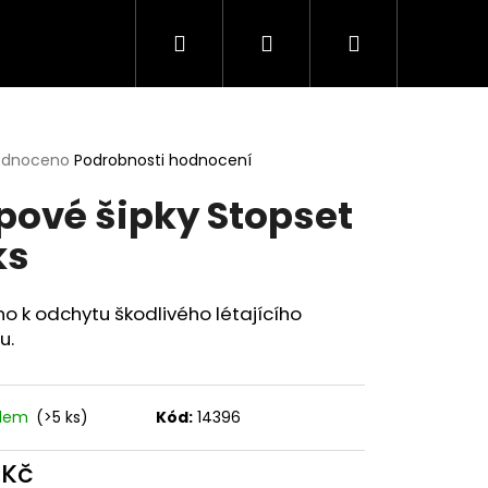
Hledat
Přihlášení
Nákupní
košík
rné
odnoceno
Podrobnosti hodnocení
cení
pové šipky Stopset
ktu
ks
ček.
o k odchytu škodlivého létajícího
u.
adem
(>5 ks)
Kód:
14396
 Kč