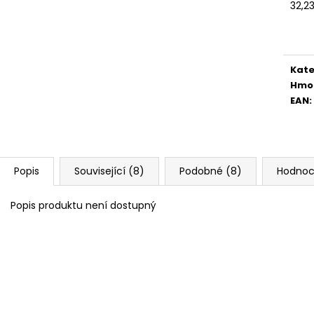
32,2
Měr
cena
Kate
Hmo
EAN
:
Popis
Související (8)
Podobné (8)
Hodnoc
Popis produktu není dostupný