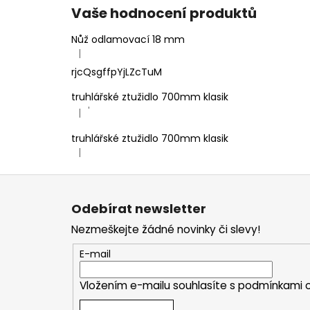
Vaše hodnocení produktů
Nůž odlamovací 18 mm
|
Hodnocení produktu je 4 z 5 hvězdiček.
rjcQsgffpYjLZcTuM
truhlářské ztužidlo 700mm klasik
'
|
Hodnocení produktu je 5 z 5 hvězdiček.
truhlářské ztužidlo 700mm klasik
|
Hodnocení produktu je 5 z 5 hvězdiček.
Z
á
Odebírat newsletter
p
Nezmeškejte žádné novinky či slevy!
a
t
E-mail
í
Vložením e-mailu souhlasíte s
podmínkami o