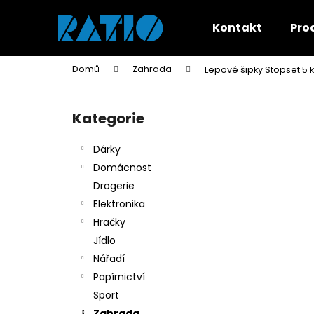
K
Přejít
na
o
Kontakt
Pro
obsah
Zpět
Zpět
š
do
do
í
Domů
Zahrada
Lepové šipky Stopset 5 
k
obchodu
obchodu
P
o
Kategorie
Přeskočit
s
kategorie
t
Dárky
r
Domácnost
a
Drogerie
n
Elektronika
n
Hračky
í
Jídlo
p
Nářadí
a
Papírnictví
n
Sport
e
Zahrada