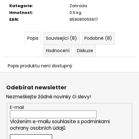
č
Kategorie
:
Zahrada
u
Hmotnost
:
0.5 kg
j
EAN
:
8590811055617
e
m
e
Popis
Související (8)
Podobné (8)
Hodnocení
Diskuze
Popis produktu není dostupný
Z
á
Odebírat newsletter
p
Nezmeškejte žádné novinky či slevy!
a
t
E-mail
í
Vložením e-mailu souhlasíte s
podmínkami
ochrany osobních údajů