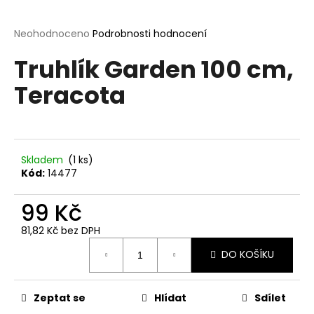
a
j
Průměrné
Neohodnoceno
Podrobnosti hodnocení
hodnocení
í
Truhlík Garden 100 cm,
produktu
t
je
Teracota
?
0,0
z
5
hvězdiček.
Skladem
(1 ks)
HLEDAT
Kód:
14477
99 Kč
D
81,82 Kč bez DPH
o
Měrná
p
DO KOŠÍKU
cena:
o
r
Zeptat se
Hlídat
Sdílet
u