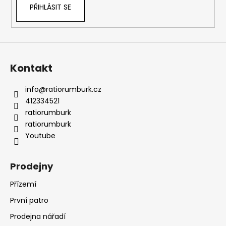
PŘIHLÁSIT SE
Kontakt
info
@
ratiorumburk.cz
412334521
ratiorumburk
ratiorumburk
Youtube
Prodejny
Přízemí
První patro
Prodejna nářadí