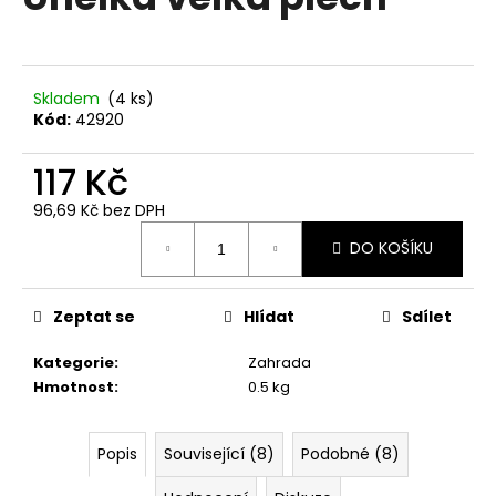
je
a
0,0
z
j
5
í
hvězdiček.
Skladem
(4 ks)
t
Kód:
42920
?
117 Kč
96,69 Kč bez DPH
Měrná
DO KOŠÍKU
cena:
HLEDAT
Zeptat se
Hlídat
Sdílet
D
Kategorie
:
Zahrada
o
Hmotnost
:
0.5 kg
p
o
r
Popis
Související (8)
Podobné (8)
u