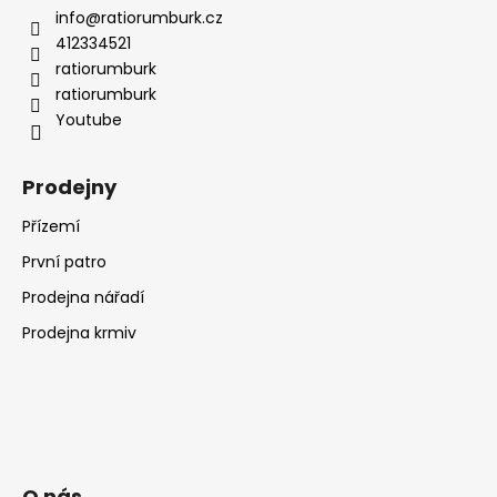
info
@
ratiorumburk.cz
412334521
ratiorumburk
ratiorumburk
Youtube
Prodejny
Přízemí
První patro
Prodejna nářadí
Prodejna krmiv
O nás