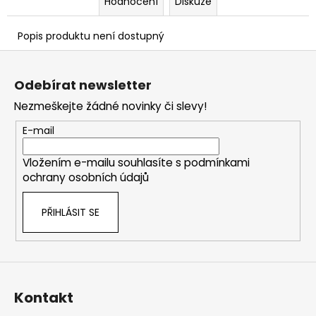
č
Hodnocení
Diskuze
u
j
Popis produktu není dostupný
e
Z
m
á
e
Odebírat newsletter
p
Nezmeškejte žádné novinky či slevy!
a
t
E-mail
í
Vložením e-mailu souhlasíte s
podmínkami
ochrany osobních údajů
PŘIHLÁSIT SE
Kontakt